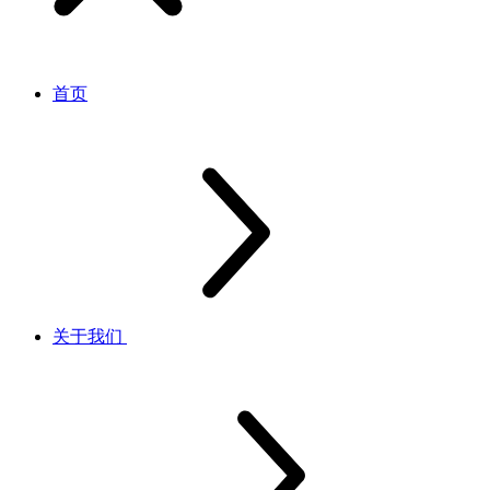
首页
关于我们