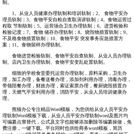
制。
1。从业人员健康办理轨制和培训轨制；2。 食物平安办
理员轨制；3。食物平安自检自查取演讲轨制；4。食物运营过
程取 节制轨制；5。运营场合卫生办理轨制；6。进货检验和
检验记度；7。食物 储存办理轨制；8。烧毁物措置轨制；9。
不及格食物措置轨制；10、食物平安 突发事务应急措置方
案；11。食物留样办理轨制。
食物进货检验轨制、食物平安自查轨制、从业人员办理轨
制、店内卫生办理轨制、食物平安变乱处置轨制。
细致的学校食堂委托运营办理轨制，原料采购，卫生办
理，加工办理，备餐送餐办理，添加剂利用办理，消毒办理，
带领陪餐办理，财政办理，索证索票办理，餐厨烧毁措置办
理，天燃气平安利用办理，消防平安，从业人员培训健康办
理。
熊猫办公专注精品Word模板，为您供给从业人员平安办
理轨制Word模板下载，从业人员平安办理轨制word及图片均
可编纂点窜替代，公式及文字也能够添加删除等编纂操做，免
费注册，一键下载。平台同时也供给商务word模板，简历