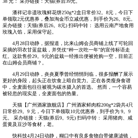
38 元： 采办链接：天猫(券后39元。
潘祥记非遗玫瑰鲜花饼250g*2盒日常价32。8元，今日下
单领取2元优惠券，叠加淘金币立减优惠，到手价为26。8元。
采办链接：天猫(券后26。8元) 扫码中转： 选用云南产地食用
玫瑰入馅，采用保守起。
4月28日动静，据报道，比来山姆会员商铺上线了可轮回
采摘的羽衣甘蓝盆栽，并凭仗“种一次吃一年”的宣传标语走
红。这款售价29。9元的盆栽一经推出便被抢购一空，目前正
在山姆会员商铺？。
4月29日动静，炎炎夏季曾经悄悄到临，很多报酬了展示
更好的身段，起头正在饮食上暗自觉力。正在各类瘦身食谱
中，全麦面包往往被视为碳水摄入的首选。 然而，一个容易
被轻忽的现实是，全麦面包的热量。
天猫【广州酒家旗舰店】广州酒家鲜肉粽200g*2袋共4只
日常价29。9 元，今日下单领取10元优惠券，到手价为 9。9
元。 采办链接：天猫(券后9。9元) 扫码中转： 采用猪肉、咸
蛋黄及豆沙等食材，老。
快科技4月24日动静，糊口中有良多食物自带健康滤镜，