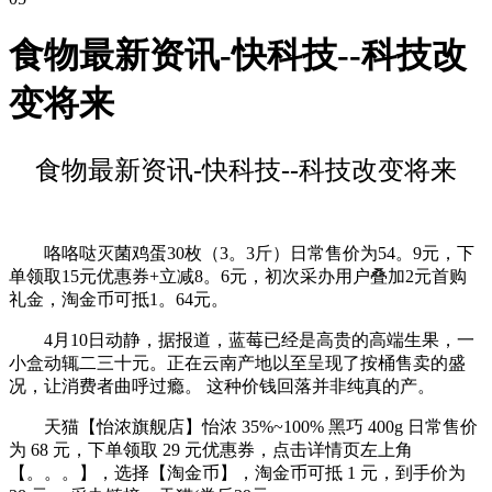
食物最新资讯-快科技--科技改
变将来
食物最新资讯-快科技--科技改变将来
咯咯哒灭菌鸡蛋30枚（3。3斤）日常售价为54。9元，下
单领取15元优惠券+立减8。6元，初次采办用户叠加2元首购
礼金，淘金币可抵1。64元。
4月10日动静，据报道，蓝莓已经是高贵的高端生果，一
小盒动辄二三十元。正在云南产地以至呈现了按桶售卖的盛
况，让消费者曲呼过瘾。 这种价钱回落并非纯真的产。
天猫【怡浓旗舰店】怡浓 35%~100% 黑巧 400g 日常售价
为 68 元，下单领取 29 元优惠券，点击详情页左上角
【。。。】，选择【淘金币】，淘金币可抵 1 元，到手价为