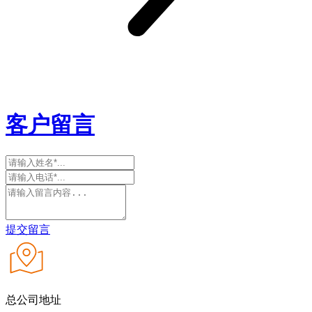
客户留言
提交留言
总公司地址