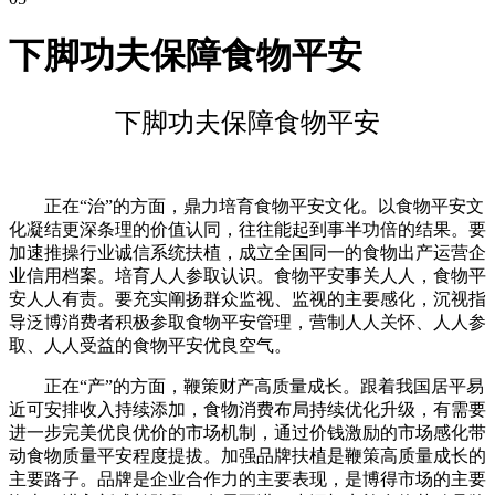
下脚功夫保障食物平安
下脚功夫保障食物平安
正在“治”的方面，鼎力培育食物平安文化。以食物平安文
化凝结更深条理的价值认同，往往能起到事半功倍的结果。要
加速推操行业诚信系统扶植，成立全国同一的食物出产运营企
业信用档案。培育人人参取认识。食物平安事关人人，食物平
安人人有责。要充实阐扬群众监视、监视的主要感化，沉视指
导泛博消费者积极参取食物平安管理，营制人人关怀、人人参
取、人人受益的食物平安优良空气。
正在“产”的方面，鞭策财产高质量成长。跟着我国居平易
近可安排收入持续添加，食物消费布局持续优化升级，有需要
进一步完美优良优价的市场机制，通过价钱激励的市场感化带
动食物质量平安程度提拔。加强品牌扶植是鞭策高质量成长的
主要路子。品牌是企业合作力的主要表现，是博得市场的主要