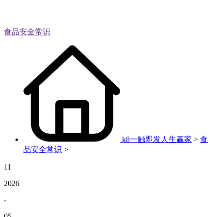
食品安全常识
k8一触即发人生赢家
>
食
品安全常识
>
11
2026
-
05