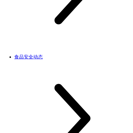
食品安全动态