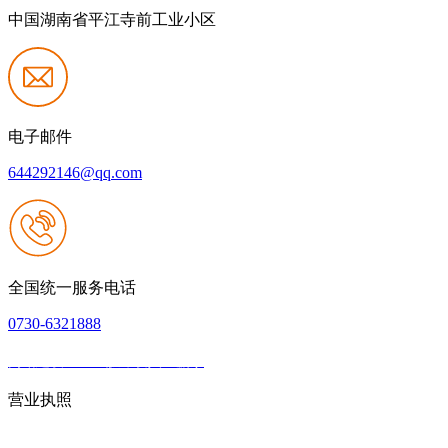
中国湖南省平江寺前工业小区
电子邮件
644292146@qq.com
全国统一服务电话
0730-6321888
网站建设：k8一触即发人生赢家
|
网站地图
本网站支持IPV6
营业执照