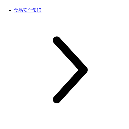
食品安全常识