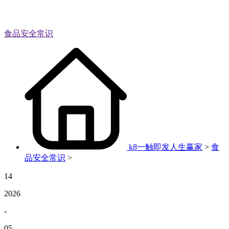
食品安全常识
k8一触即发人生赢家
>
食
品安全常识
>
14
2026
-
05