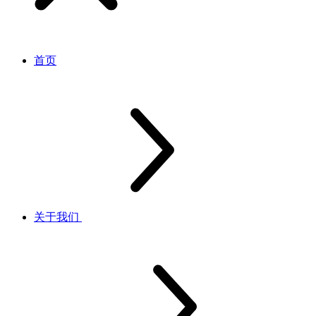
首页
关于我们