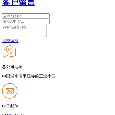
客户留言
提交留言
总公司地址
中国湖南省平江寺前工业小区
电子邮件