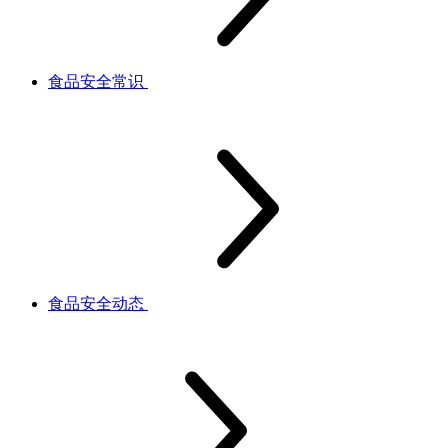
食品安全常识
食品安全动态