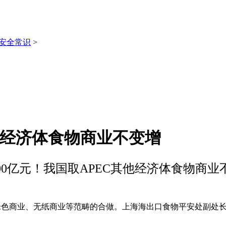
安全常识
>
其他经济体食物商业不变增
500亿元！我国取APEC其他经济体食物商业
色商业、无纸商业等范畴的合做。上海海出口食物平安处副处长周