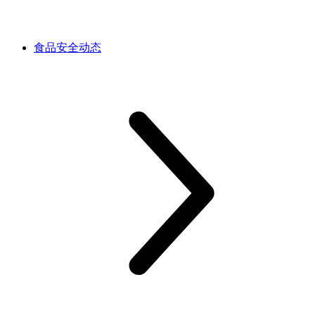
食品安全动态