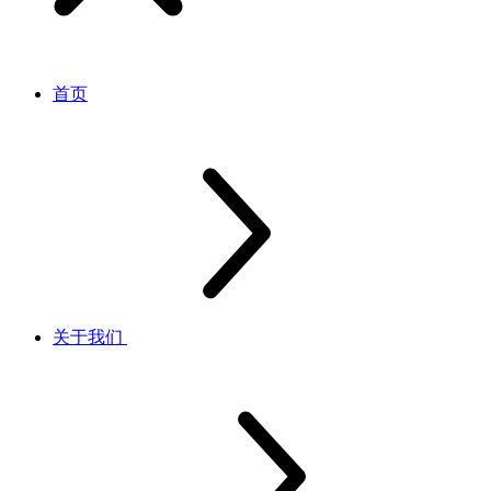
首页
关于我们