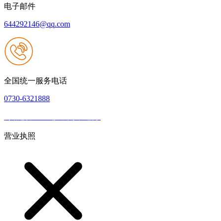
电子邮件
644292146@qq.com
全国统一服务电话
0730-6321888
网站建设：k8一触即发人生赢家
|
网站地图
本网站支持IPV6
营业执照