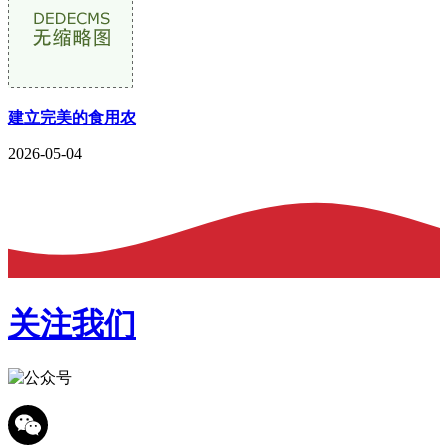
建立完美的食用农
2026-05-04
关注我们