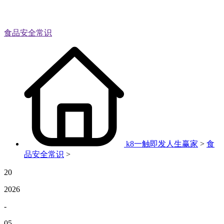
食品安全常识
k8一触即发人生赢家
>
食
品安全常识
>
20
2026
-
05