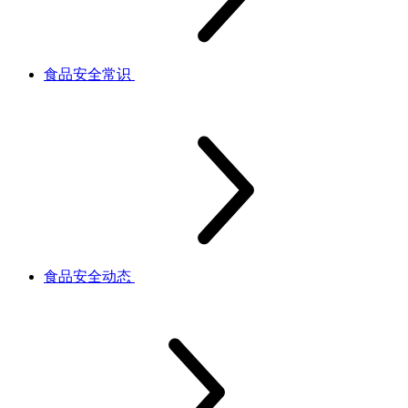
食品安全常识
食品安全动态