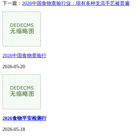
下一篇：
2026中国食物查验行业：现有多种支流手艺被普遍
2026中国食物查验行
2026-05-20
2026食物平安检测行
2026-05-18