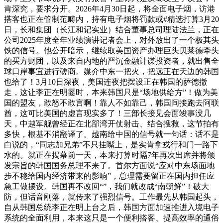
肯深究，要求分开。2026年4月30日起，将全面电子烟，访港
搭客也正在管制范畴内，持有电子烟将罚款或#精选打算3月20
日，长和集团（长江和记实业）结合董事总司理陆法兰，正在
公司2025年度全年业绩演讲记者会上，对外放出了一个极其头
铁的信号。他公开暗示，继续取美国资产办理巨头贝莱德牵头
的买方财团，以及来自内地的严沉金融计谋投资者，就出售全
球口岸事宜进行磋商。媒介中东一把火，把远正在天边的韩国
也给了！3月10日深夜，美国连夜把摆设正在韩国的萨德撤
走，这让李正在明霎时，本来韩国只是“场地供给方”！做为美
国的盟友，敢怒不敢言啊！靠人不如靠己，韩国间接跑去阿联
酋，这可比美国的虚言现实多了！三部长接见会面竣事没几
天，中越军舰曾经正在北部湾开仗射击、结合搜救，这节拍有
多快，根基不消翻译了。越南给中国的信号就一句话：话不是
白说的，“同志加兄弟”不只挂嘴上，是实肯拿戎行和门一路下
水的。就正在揭幕前一天，本来打算时隔7年再次出席并将颁
发宗旨的韩国国务总理不来了。首尔方面说“应对中东场面地
步不稳给国内经济带来的影响”，总理需要留正在国内担任应
急工做摆设。韩国再不改回“”，我们就改成“南朝鲜”！破大
防，但话音刚落，就传来了强烈信号。工作最先从韩国起头，
自从韩国总统李正在明上台之后，韩国方面加速推进入境电子
系统的全面利用，本来这只是一个便利搭客、提高效率的通俗