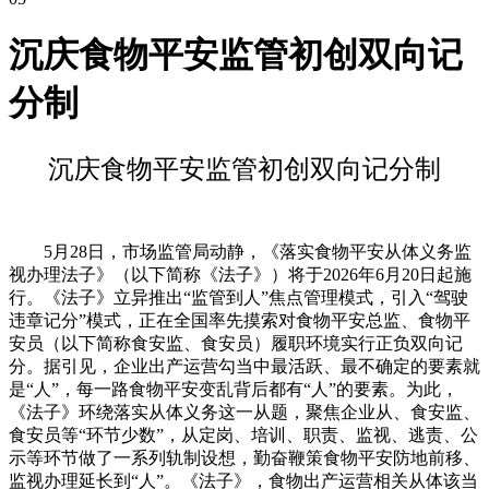
沉庆食物平安监管初创双向记
分制
沉庆食物平安监管初创双向记分制
5月28日，市场监管局动静，《落实食物平安从体义务监
视办理法子》（以下简称《法子》）将于2026年6月20日起施
行。《法子》立异推出“监管到人”焦点管理模式，引入“驾驶
违章记分”模式，正在全国率先摸索对食物平安总监、食物平
安员（以下简称食安监、食安员）履职环境实行正负双向记
分。据引见，企业出产运营勾当中最活跃、最不确定的要素就
是“人”，每一路食物平安变乱背后都有“人”的要素。为此，
《法子》环绕落实从体义务这一从题，聚焦企业从、食安监、
食安员等“环节少数”，从定岗、培训、职责、监视、逃责、公
示等环节做了一系列轨制设想，勤奋鞭策食物平安防地前移、
监视办理延长到“人”。《法子》，食物出产运营相关从体该当