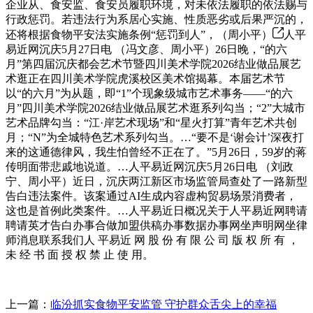
企业从、食安监、食安员履职环境，对未依法履职的依法赐与
行政惩罚。若违法行为系居心实施、性质恶劣或后果严沉的，
还将根据食物平安法实施条例“惩罚到人”，（周小平）
人平
易近网沉庆5月27日电 （冯文彦、周小平）26日晚，“的六
月”第四届沉庆都会艺术节暨四川美术学院2026结业做品展艺
术逛正在四川美术学院虎溪校区美术馆揭幕。本届艺术节
以“的六月”为从题，即“1”个现象级城市艺术事务——“的六
月”四川美术学院2026结业做品展艺术逛系列勾当；“2”大城市
艺术品牌勾当：“江·岸艺术现场”和“星火打算”青年艺术共创
月；“N”为全城特色艺术系列勾当。…“要不是‘谢会计’深夜打
来的这通德律风，我生怕曾经不正在了。”5月26日，59岁的蒋
传明面带悲戚地说道。…人平易近网沉庆5月26日电 （刘政
宁、周小平）近日，沉庆两江新区市场监管局查处了一路新型
告白违法案件。该案通过AI生成内容虚构贸易场景消费者，
这也是首例此类案件。…人平易近日概况关于人平易近网聘请
聘请英才告白办事合做加盟供稿办事数据办事网坐声明网坐律
师消息联系我们人 平易近 网 股 份 有 限 公 司 版 权 所 有 ，
未 经 书 面 授 权 禁 止 使 用。
上一篇：
临汾抓实食物平安监管 守护群众舌尖上的幸福