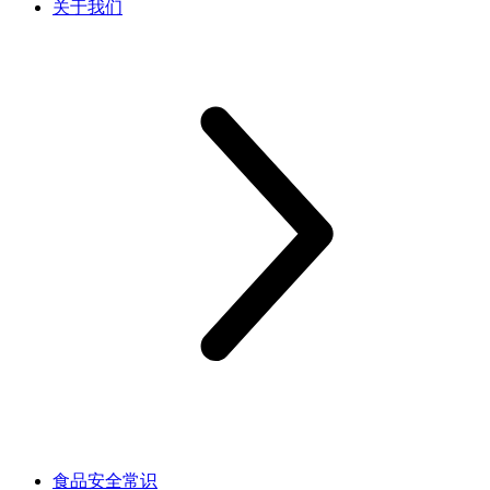
关于我们
食品安全常识