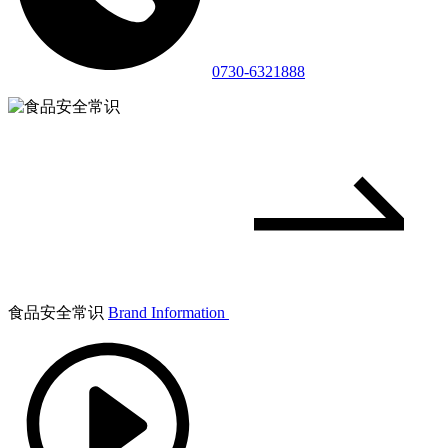
0730-6321888
食品安全常识
Brand Information