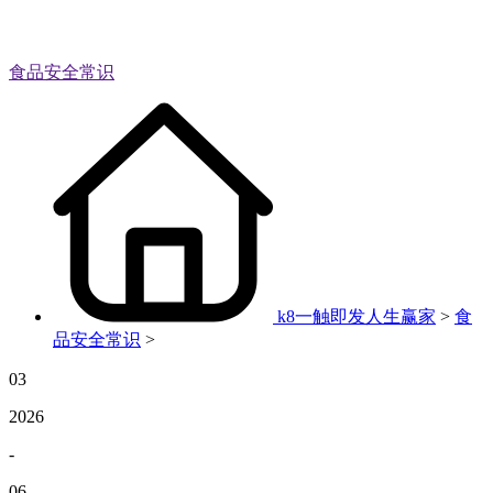
食品安全常识
k8一触即发人生赢家
>
食
品安全常识
>
03
2026
-
06