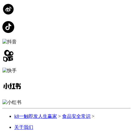
k8一触即发人生赢家
>
食品安全常识
>
关于我们