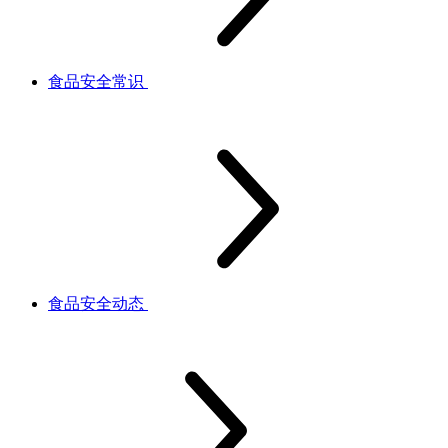
食品安全常识
食品安全动态