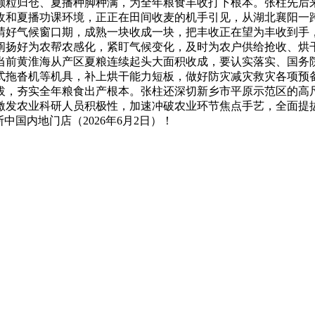
颗粒归仓、夏播种脚种满，为全年粮食丰收打下根本。张柱先后
收和夏播功课环境，正正在田间收麦的机手引见，从湖北襄阳一
晴好气候窗口期，成熟一块收成一块，把丰收正在望为丰收到手
阐扬好为农帮农感化，紧盯气候变化，及时为农户供给抢收、烘
当前黄淮海从产区夏粮连续起头大面积收成，要认实落实、国务
式拖沓机等机具，补上烘干能力短板，做好防灾减灾救灾各项预
拔，夯实全年粮食出产根本。张柱还深切新乡市平原示范区的高
激发农业科研人员积极性，加速冲破农业环节焦点手艺，全面提
国内地门店（2026年6月2日）！