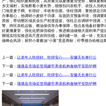
产，细心组织夏粮机收，高质量完成夏播夏管使命，确保夏粮
乡文城村，实地察看小麦长势，细致扣问农机手、农技人员机
门地里麦子稠、长得好，丰收有但愿。张柱强调，要抢抓近日
办事核心，他调研小麦烘干功课、应急防灾预备环境，强调要
质效，带动整区域农业出产程度提拔。张柱正在调研中强调，
警、跨区农机运输、燃油保供等办事保障，指点各地备好履带
好夏播夏管，强化化肥保供稳价，推进粮油做物大面积单产提
脚现实结实推进高尺度农田扶植，做到建一块、成一块；充实
做峰会风浪；厨邦小童酱油“小童”竟是商标；柠季接办哈根达斯中
上一篇：
让老年人吃得好、吃得安心——安徽天长奉行公
下一篇：
壤塘县市场监管局建牢养老机构食物平安防护网
上一篇：
让老年人吃得好、吃得安心——安徽天长奉行公
下一篇：
壤塘县市场监管局建牢养老机构食物平安防护网