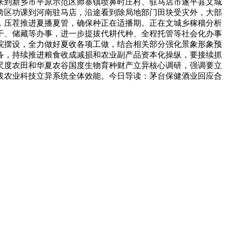
来到新乡市平原示范区师寨镇喷鼻时庄村、驻马店市遂平县文城
跨区功课到河南驻马店，沿途看到除局地部门田块受灾外，大部
，压茬推进夏播夏管，确保种正在适播期。正在文城乡稼穑分析
干、储藏等办事，进一步提拔代耕代种、全程托管等社会化办事
院摆设，全力做好夏收各项工做，结合相关部分强化景象形象预
备，持续推进粮食收成减损和农业副产品资本化操纵，要接续抓
尺度农田和华夏农谷国度生物育种财产立异核心调研，强调要立
拔农业科技立异系统全体效能。今日导读：茅台保健酒业回应合