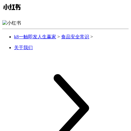
k8一触即发人生赢家
>
食品安全常识
>
关于我们