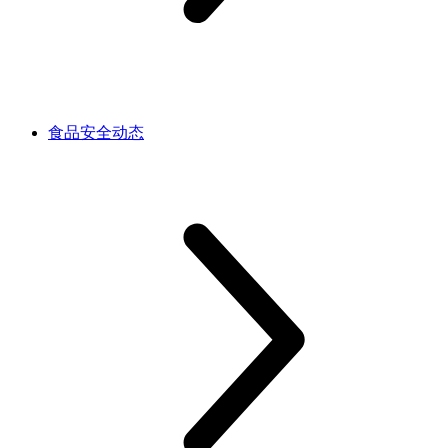
食品安全动态