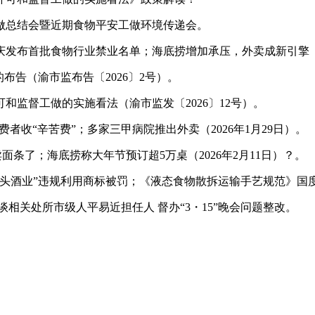
做总结会暨近期食物平安工做环境传递会。
首批食物行业禁业名单；海底捞增加承压，外卖成新引擎（20
告（渝市监布告〔2026〕2号）。
督工做的实施看法（渝市监发〔2026〕12号）。
收“辛苦费”；多家三甲病院推出外卖（2026年1月29日）。
条了；海底捞称大年节预订超5万桌（2026年2月11日）？。
业”违规利用商标被罚；《液态食物散拆运输手艺规范》国度尺度2
相关处所市级人平易近担任人 督办“3・15”晚会问题整改。