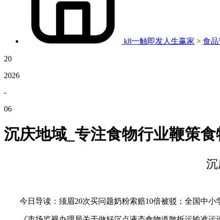
k8一触即发人生赢家
>
食品
20
2026
-
06
沉庆地域_专注食物行业鞭策食
沉
今日导读：须眉20次买问题奶粉索赔10倍被驳；全国中小学校
《市场监视办理局关于做好沉点液态食物道散拆运输准运许