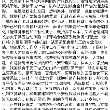
限，更激活了从田间到车间的财产良性轮回。这恰是深切落实
藏粮于地、藏粮于技计谋，以科技赋能粮食全财产链的活泼缩
影。一碗螺蛳粉走红全国、远销海外，背后是一道粮食畅通考
题。螺蛳粉财产繁荣成长的背后，已经存正在三沉短板：柳州
当地粮食产出以口粮和饲料用粮为从，螺蛳粉财产所需的公用
稻米已经持久依赖外调补给，而通俗稻米需经一年摆布仓储陈
化才能满脚米粉加工黏性要求，既抬高了成本，又因仓储周期
长加大了供应波动风险；保守粮食储蓄系统侧沉“保数量、稳
口粮”的根基保障本能机能，缺乏适配食物加工的专业化收
储、物流配套，县乡下层库点存正在“小散旧”现象；下层粮储
复合型人才储蓄不脚，难以满脚公用稻培育、智能储粮、质量
管控等全链条办事需求。这些短板并非纯真的设备、人才问
题，而是折射出更深层的粮食平安管理命题。从国度计谋层面
看，我国粮食平安工做沉心由单一侧沉“保产量”，转向加速建
立更高条理、更高质量、更无效率、更可持续的国度粮食平安
保障系统；从财产内活泼力看，螺蛳粉财产持续扩容，帮推粮
食平安管理从“被动保供”转向“自动结构、系统提质”；从管理
机制看，整合财产痛点、对接国度计谋、落地精准施策，亟须
机制立异赋能。柳州将建牢粮食平安根底取践行全过程人平易
近无机融合，积极开展管理机制的立异摸索。2024岁首年
月，正在柳州市委、市的统筹带领以及市、市政协的指点支撑
下，由市委宣传部牵头结合相关本能机能部分，成立柳州市提