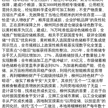
保障，建成5个粮源，落实3000吨粉用稻专项储蓄。公用稻无
需持久陈化，经短期科学柔化即可加工制粉，不变产物质量、
压缩出产成本，无效降低了当地公用稻米的对外依存度——这
恰是“农人增收扩产，粮库提质减损，企业护航品牌”的良性轮
回。正在原料保障之外，柳州同步推进仓储设备绿色数字化。
以黄村粮库为沉点，建成2。76万吨准低温绿色储粮仓容，全
域推广智能温控储粮系统。相关手艺获国度专利、获评全国粮
储“十四五”优良科技，黄村粮库入选国度绿色储粮手艺集成使
用示范点，全市规模以上政策性粮库根基实现数字化全笼盖，
下层库点“小散旧”短板获得系统性整治。2025年，全市粮储专
业手艺人员同比增加20。27%，高级粮储技强人才数量较上年
实现翻番；全年粮油加工总产值冲破37。83亿元，市级储蓄粮
绿色储粮仓容笼盖率岁暮达到92%，为加速构成稳产能、优仓
储、从万亩粉用稻良田稳产保供，到现代化智能粮库提质增
效，再到螺蛳粉财产千亿能级持续跃升，柳州以特色财产“小
暗语”，做实了粮食平安“大文章”。其依托“五个一”工做法帮
推粮食畅通提质增效的实践摸索，为同类地域供给了无益：一
是计谋引领，找准处所成长定位。柳州实践的首要，正在于自
动对接国度粮食平安计谋，立脚工业城市禀赋，以工业化破解
非从产区成长难题，因地制宜摸索出“以用促储、以技提质”的
差同化径。依托“五个一”工做法，本地将螺蛳粉财产每年数十