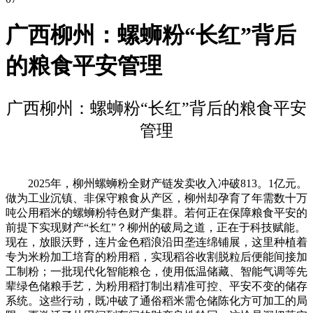
广西柳州：螺蛳粉“长红”背后
的粮食平安管理
广西柳州：螺蛳粉“长红”背后的粮食平安
管理
2025年，柳州螺蛳粉全财产链发卖收入冲破813。1亿元。
做为工业沉镇、非保守粮食从产区，柳州却孕育了年需数十万
吨公用稻米的螺蛳粉特色财产集群。若何正在保障粮食平安的
前提下实现财产“长红”？柳州的破局之道，正在于科技赋能。
现在，放眼沃野，连片金色稻浪沿田垄连绵铺展，这里种植着
专为米粉加工培育的粉用稻，实现稻谷收割脱粒后便能间接加
工制粉；一批现代化智能粮仓，使用低温储藏、智能气调等先
辈绿色储粮手艺，为粉用稻打制出精准可控、平安不变的储存
系统。这些行动，既冲破了通俗稻米需仓储陈化方可加工的局