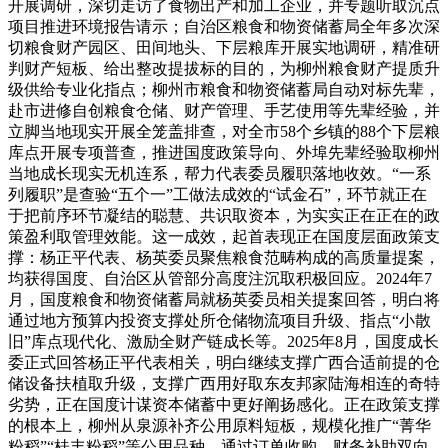
开展调研，深切走访了食物出产和加工企业，并专题听取沉点
项目推进环境报告请示；自治区粮食和物资储蓄局全年多次深
切粮食财产园区、田间地头、下层粮库开展实地调研，精准研
判财产短板、给出整改提拔标的目的，为柳州粮食财产提质升
级供给专业化指点；柳州市粮食和物资储蓄局自动对标先辈，
赴市进修自创粮食仓储、财产管理、手艺使用等先辈经验，并
立脚当地现实开展全笼盖排查，对全市58个乡镇的88个下层粮
库点开展专项普查，推进国度政策导向、外埠先辈经验取柳州
当地成长现实无机连系，帮力代表委员履职落地收效。“一系
列履职”是查验“五个一”工做法成效的“试金石”，环节就正在
于把前序环节凝结的聪慧、共识取资本，为实实正在正在的政
策盈利取管理效能。这一成效，起首表现正在国度层面政策支
撑：杨正平代表、杨英委员聚焦粮食范畴构成的高质量提案，
均获得国度、自治区从管部分高度注沉取积极回应。2024年7
月，国度粮食和物资储蓄局就杨英委员相关提案回答，明白将
通过地方预算内投资支撑处所仓储物流项目升级、指点“小散
旧”库点现代化、激励全财产链成长等。2025年8月，国度成长
委正式回答杨正平代表相关，明白继续支撑广西合适前提的仓
储设备扶植取升级，支撑广西用好取东友邦家陆海相连的奇特
劣势，正在国度计谋资本储蓄中更好阐扬感化。正在政策支撑
的根本上，柳州从泉源补齐公用原料短板，规模化推广“菁华
粉稻”“桂丰粉稻”等公用品种，通过订单收购、财务补助双向