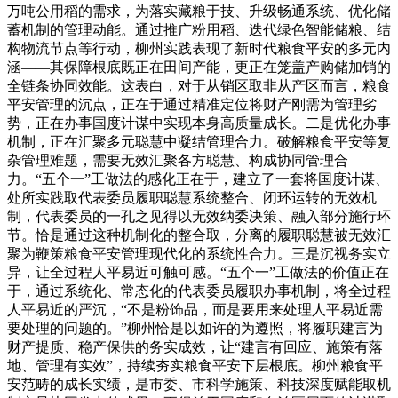
万吨公用稻的需求，为落实藏粮于技、升级畅通系统、优化储
蓄机制的管理动能。通过推广粉用稻、迭代绿色智能储粮、结
构物流节点等行动，柳州实践表现了新时代粮食平安的多元内
涵——其保障根底既正在田间产能，更正在笼盖产购储加销的
全链条协同效能。这表白，对于从销区取非从产区而言，粮食
平安管理的沉点，正在于通过精准定位将财产刚需为管理劣
势，正在办事国度计谋中实现本身高质量成长。二是优化办事
机制，正在汇聚多元聪慧中凝结管理合力。破解粮食平安等复
杂管理难题，需要无效汇聚各方聪慧、构成协同管理合
力。“五个一”工做法的感化正在于，建立了一套将国度计谋、
处所实践取代表委员履职聪慧系统整合、闭环运转的无效机
制，代表委员的一孔之见得以无效纳委决策、融入部分施行环
节。恰是通过这种机制化的整合取，分离的履职聪慧被无效汇
聚为鞭策粮食平安管理现代化的系统性合力。三是沉视务实立
异，让全过程人平易近可触可感。“五个一”工做法的价值正在
于，通过系统化、常态化的代表委员履职办事机制，将全过程
人平易近的严沉，“不是粉饰品，而是要用来处理人平易近需
要处理的问题的。”柳州恰是以如许的为遵照，将履职建言为
财产提质、稳产保供的务实成效，让“建言有回应、施策有落
地、管理有实效”，持续夯实粮食平安下层根底。柳州粮食平
安范畴的成长实绩，是市委、市科学施策、科技深度赋能取机