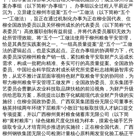
案办事组（以下简称“办事组”）。办事组以全过程人平易近严
沉为，立异建立柳州市提案“五个一”工做法（以下简称“五个
一”工做法），旨正在通过机制化办事为正在柳全国代表、住
柳全国政协委员以及关怀柳州成长的代表委员（以下简称“代
表委员”）高效履职创制有益前提，并将代表委员履职无效为
处所管理效能。将“五个一”工做法使用于柳州粮食平安管理，
恰是其典型实践案例之一。“一组高质量提案”是“五个一”工做
法的逻辑起点，也是实践起点。正在办事组的协调帮力下，代
表委员深切柳州粮食产销一线，紧扣粮食平安取财产久远成长
需求，构成一批靶向精准、务实可行的高质量提案。全国政协
委员、中国社会科学院农村成长研究所党委杜志雄阐扬智库劣
势，从宏不雅计谋层面审视特色财产取粮食平安的协同径，为
帮力柳州粮食平安管理工做发声；全国政协委员、京东集团手
艺委员会曹鹏从农业科技取品牌扶植的前沿视角，为财产升级
供给思取方案，系统提出以数字化赋能现代农业财产升级的实
施径；住柳全国政协委员、广西双英集团股份无限公司董事长
杨英持续两年环绕下层粮库“小散旧”短板取技强人才缺口提交
专项提案，并以广西柳州黄村粮食储蓄库无限公司（以下简
称“黄村粮库”）绿色储粮尺度化扶植为样本，摸索仓储手艺升
级取专业人才培育同步推进的实施径；正在柳全国代表、广西
柳州钢铁集团无限公司检测计量核心原料阐发室化验工杨正平