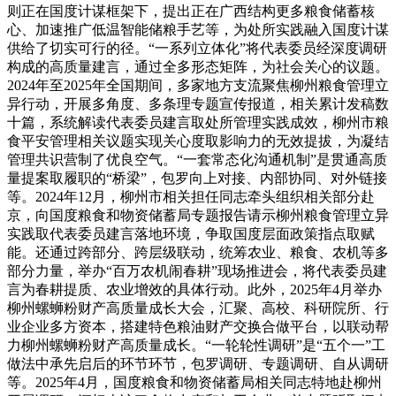
则正在国度计谋框架下，提出正在广西结构更多粮食储蓄核
心、加速推广低温智能储粮手艺等，为处所实践融入国度计谋
供给了切实可行的径。“一系列立体化”将代表委员经深度调研
构成的高质量建言，通过全多形态矩阵，为社会关心的议题。
2024年至2025年全国期间，多家地方支流聚焦柳州粮食管理立
异行动，开展多角度、多条理专题宣传报道，相关累计发稿数
十篇，系统解读代表委员建言取处所管理实践成效，柳州市粮
食平安管理相关议题实现关心度取影响力的无效提拔，为凝结
管理共识营制了优良空气。“一套常态化沟通机制”是贯通高质
量提案取履职的“桥梁”，包罗向上对接、内部协同、对外链接
等。2024年12月，柳州市相关担任同志牵头组织相关部分赴
京，向国度粮食和物资储蓄局专题报告请示柳州粮食管理立异
实践取代表委员建言落地环境，争取国度层面政策指点取赋
能。还通过跨部分、跨层级联动，统筹农业、粮食、农机等多
部分力量，举办“百万农机闹春耕”现场推进会，将代表委员建
言为春耕提质、农业增效的具体行动。此外，2025年4月举办
柳州螺蛳粉财产高质量成长大会，汇聚、高校、科研院所、行
业企业多方资本，搭建特色粮油财产交换合做平台，以联动帮
力柳州螺蛳粉财产高质量成长。“一轮轮性调研”是“五个一”工
做法中承先启后的环节环节，包罗调研、专题调研、自从调研
等。2025年4月，国度粮食和物资储蓄局相关同志特地赴柳州