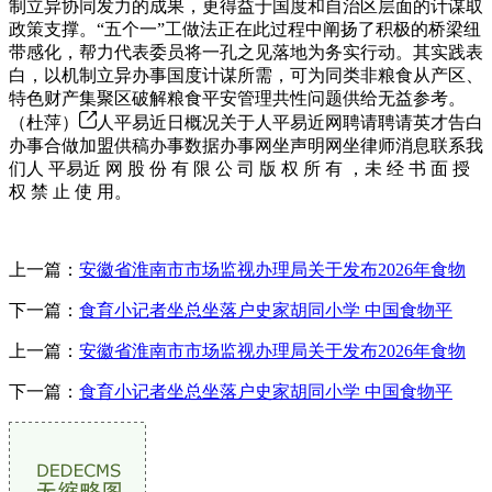
制立异协同发力的成果，更得益于国度和自治区层面的计谋取
政策支撑。“五个一”工做法正在此过程中阐扬了积极的桥梁纽
带感化，帮力代表委员将一孔之见落地为务实行动。其实践表
白，以机制立异办事国度计谋所需，可为同类非粮食从产区、
特色财产集聚区破解粮食平安管理共性问题供给无益参考。
（杜萍）
人平易近日概况关于人平易近网聘请聘请英才告白
办事合做加盟供稿办事数据办事网坐声明网坐律师消息联系我
们人 平易近 网 股 份 有 限 公 司 版 权 所 有 ，未 经 书 面 授
权 禁 止 使 用。
上一篇：
安徽省淮南市市场监视办理局关于发布2026年食物
下一篇：
食育小记者坐总坐落户史家胡同小学 中国食物平
上一篇：
安徽省淮南市市场监视办理局关于发布2026年食物
下一篇：
食育小记者坐总坐落户史家胡同小学 中国食物平