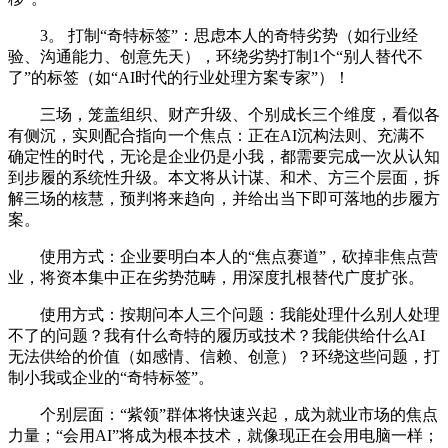
3。 打制“奇特标签”：思虑本人的奇特劣势（如行业经
验、沟通能力、创意先天），环绕劣势打制1个“别人替代不
了”的标签（如“AI时代的行业处理方案专家”）！
三场，笼盖组织、财产升级、个别成长三个维度，看似各
有侧沉，实则配合指向一个焦点：正在AI沉构法则、充满不
确定性的时代，无论是企业仍是小我，都需要完成一次从认知
到步履的系统性升级。本文将从计谋、和术、方三个层面，拆
解三场的核慧，预判将来趋向，并给出当下即可落地的步履方
案。
使用方式：企业要明白本人的“焦点赛道”，砍掉非焦点营
业，将资本集中正在劣势范畴，用深度扎根替代广度扩张。
使用方式：按期问本人三个问题：我能处理什么别人处理
不了的问题？我有什么奇特的履历或技术？我能供给什么AI
无法供给的价值（如感情、信赖、创意）？环绕这些问题，打
制小我或企业的“奇特标签”。
个别层面：“紫领”群体将快速兴起，成为就业市场的焦点
力量；“会用AI”将成为根本技术，就像现正在会用电脑一样；