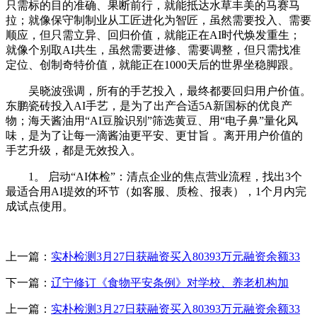
只需标的目的准确、果断前行，就能抵达水草丰美的马赛马
拉；就像保守制制业从工匠进化为智匠，虽然需要投入、需要
顺应，但只需立异、回归价值，就能正在AI时代焕发重生；
就像个别取AI共生，虽然需要进修、需要调整，但只需找准
定位、创制奇特价值，就能正在1000天后的世界坐稳脚跟。
吴晓波强调，所有的手艺投入，最终都要回归用户价值。
东鹏瓷砖投入AI手艺，是为了出产合适5A新国标的优良产
物；海天酱油用“AI豆脸识别”筛选黄豆、用“电子鼻”量化风
味，是为了让每一滴酱油更平安、更甘旨 。离开用户价值的
手艺升级，都是无效投入。
1。 启动“AI体检”：清点企业的焦点营业流程，找出3个
最适合用AI提效的环节（如客服、质检、报表），1个月内完
成试点使用。
上一篇：
实朴检测3月27日获融资买入80393万元融资余额33
下一篇：
辽宁修订《食物平安条例》对学校、养老机构加
上一篇：
实朴检测3月27日获融资买入80393万元融资余额33