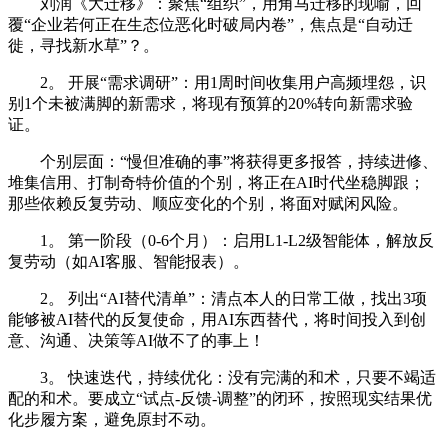
刘润《大迁移》：聚焦“组织”，用角马迁移的现喻，回
覆“企业若何正在生态位恶化时破局内卷”，焦点是“自动迁
徙，寻找新水草”？。
2。 开展“需求调研”：用1周时间收集用户高频埋怨，识
别1个未被满脚的新需求，将现有预算的20%转向新需求验
证。
个别层面：“慢但准确的事”将获得更多报答，持续进修、
堆集信用、打制奇特价值的个别，将正在AI时代坐稳脚跟；
那些依赖反复劳动、顺应变化的个别，将面对赋闲风险。
1。 第一阶段（0-6个月）：启用L1-L2级智能体，解放反
复劳动（如AI客服、智能报表）。
2。 列出“AI替代清单”：清点本人的日常工做，找出3项
能够被AI替代的反复使命，用AI东西替代，将时间投入到创
意、沟通、决策等AI做不了的事上！
3。 快速迭代，持续优化：没有完满的和术，只要不竭适
配的和术。要成立“试点-反馈-调整”的闭环，按照现实结果优
化步履方案，避免原封不动。