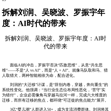
拆解刘润、吴晓波、罗振宇年
度：AI时代的带来
拆解刘润、吴晓波、罗振宇年度：AI时
代的带来
面临AI的冲击，罗振宇否决“匹敌思维”，从意“共生思
维”——不是“人 vs AI”，而是“人 + AI”。就像马队取和马、猎
人取猎犬，两种智能相依为命，配合进化。
刘润的“大迁移”计谋，是“辞别内卷，穿越，奔向重生”的
系统性变化。他强调：“当行业生态位布局性恶化，‘苦守’实
为错付”，企业必需像角马穿越马拉河一样，完成六大维度的
迁移，而所有迁移的焦点，都环绕“可迁徙的焦点能力”展开。
3亿“婴儿潮”人群进入50+，成为支流消费群体。刘润将其