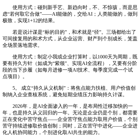
使用方式：碰到新手艺、新趋向时，不、不惊骇，而是思
虑“若何取它合做”——AI能做的，交给AI；人类能做的，做到
极致，实现1+12的结果。
若是说计谋是“标的目的”，和术就是“径”。三场都给出了
可间接复用的和术方式，从企业运营、财产到个别成长，笼盖
全场景落地需求。
使用方式：制定小我或企业打算时，以1000天为周期，既
要有持久方针（如成为“紫领”、实现AI全流程），又要有分阶
段的当下步履（如每月进修一项AI技术、每季度完成一个试
点项目）。
5。 成立“持久从义机制”：将焦点能力扶植、用户价值创
制纳入企业查核系统，避免短期业绩压力影响持久计谋。
2026年，是AI全面渗入的一年，是布局性迁移加快的一
年，也是持久从义回归的一年。无论是企业仍是个别，都需要
正在变化中苦守焦点——企业苦守焦点能力取用户价值，个别
苦守持续进修取价值创制；同时，正在苦守中进化——企业进
化人机协同能力，个别进化取AI共生的能力。