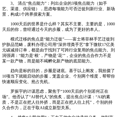
3。 清点“焦点能力”：列出企业的3项焦点能力（如手
艺、渠道、供应链），思虑每项能力可否迁徙到新行业、新场
景，构成1个跨界摸索方案。
1000天后的世界是什么样？其实不主要。主要的是，1000
天后的你，曾经通过今天的步履，成为了更好的本人。
模式迁移的焦点是“能力迁徙”——富士将菲林手艺迁徙到
护肤品范畴，废料办理公司用“深井埋粪手艺”拿下微软17亿美
元碳减排订单，都是由于找到了可跨行业复用的焦点能力。刘
润强调：“能力是‘根’，产物是‘花’”，企业的焦点合作力不是
某一款产物，而是能不竭孵化新产物的底层能力。
趋向是标的目的，步履是谜底。基于以上阐发，我拾掇了
10项当下就能启动的步履，笼盖企业、个别两个维度，帮帮你
快速顺应变化、抢占先机。
罗振宇的计谋思虑，聚焦于“1000天后的个别若何正在
场”。他否认了“AI替代人”的焦炙，提出焦点计谋：“AI的素
质，不是正在把人往外挤，而是正在把人往上托”，个别的持
久合作力，正在于取AI成立新型关系。