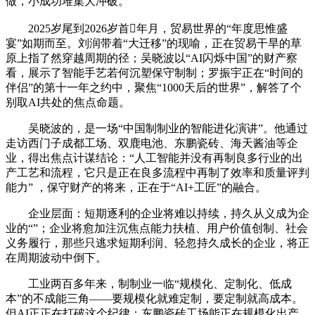
做，小成功堆集大冲破。
2025岁尾到2026岁首年月，贸易世界的“年度思惟盛
宴”如期而至。刘润带着“大迁移”的现喻，正在贸易干旱的草
原上指了然穿越周期的径；吴晓波以“AI闪烁中国”的财产察
看，展示了智能手艺若何沉塑保守制制；罗振宇正在“时间的
伴侣”的第十一年之约中，聚焦“1000天后的世界”，解答了个
别取AI共处的焦点命题。
吴晓波的，是一场“中国制制业的智能进化演讲”。他通过
走访西门子成都工场、双鹿电池、东鹏瓷砖、海天酱油等企
业，得出焦点计谋结论：“人工智能并没有再制良多行业的出
产工艺和流程，它只是正在良多流程中再制了效率和质量评判
能力” ，保守财产的将来，正在于“AI+工匠”的融合。
企业层面：短期逐利的企业将难以持续，持久从义成为企
业的“”；企业将愈加注沉焦点能力扶植、用户价值创制、社会
义务履行，那些只逃求短期利润、轻忽持久成长的企业，将正
在周期波动中倒下。
工业两百多年来，制制业一临“规模化、定制化、低成
本”的不成能三角——要规模化就难定制，要定制就高成本。
但AI正正在打破这个纪律：东鹏瓷砖工场能正在规模化出产