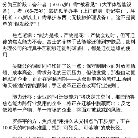
分为三阶段：奋斗者（50-65岁）需“被看见”（大字体智能设
备），者（65-75岁）需抗孤单办事（上门健身+史记实），拜
托者（75岁以上）需卑护东西（无接触护理设备）。这不是简
单的“银发经济”！
焦点逻辑：“能力是根，产物是花”，产物会过时，但可迁
徙的焦点能力不会。富士的菲林手艺能够迁徙到护肤品，废料
办理公司的埋粪手艺能够迁徙到碳减排，都是迁徙思维的使
用。
吴晓波的调研同样印证了这一点：保守制制业面对效率瓶
颈、成本高企、需求分化的三沉压力，但他发觉，那些自动拥
抱AI的企业，正正在穿越周期——从双鹿电池的黑灯工场到
海天酱油的智能酿制，手艺改革正正在改写行业法则 。
能力迁移：企业的“可迁徙能力”将决定其空间，那些能将
焦点能力跨行业复用的企业，将正在迁移中脱颖而出；反之，
依赖单一产物、单一市场的企业，将面对被裁减的风险。
罗振宇的方，焦点是“用持久从义指点当下步履”，正在
1000天的时间标准里，找到“可预见、可落地”的成长径。