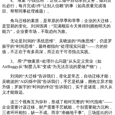
4。 堆集“小我信用”：正在工做中自动承担义务，做到言
出必行，每月完成1件“让别人信赖”的事（如高质量完成项
目、帮帮同事处理难题）。
角马迁移的素质，是草原的旱季和旱季；企业的大迁移，
是贸易的变化。刘润强调：“完满顺应今天将得到拥抱明天的
能力”，企业要市场，不取趋向为敌。
无论是刘润的“系统思维”、吴晓波的“均衡思维”，仍是罗
振宇的“时间思维”，最终都指向“处理现实问题”——方的价
值，不正在于有多高深，而正在于可否指点实践。
3。 用“产物素质=处理什么问题”从头定义营业（如
AirBuggy从“制婴儿车”变成“为无法言说的爱做产物”）。
刘润的“大迁移”告诉我们，变化是常态，自动迁移才能；
吴晓波的“AI闪烁中国”告诉我们，手艺是机缘，拥抱立异才能
升级；罗振宇的“时间的伴侣”告诉我们，实干是谜底，持久从
义才能致远。
这三个视角互为弥补，形成了相对完整的“时代指南”——
企业需要计谋迁移，财产需要手艺赋能，个别需要能力沉构，
三者环环相扣，缺一不成。而非“准确地干事”。三场提出的计