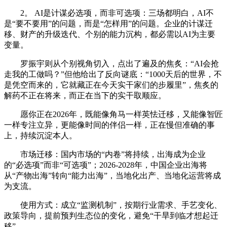
2。 AI是计谋必选项，而非可选项：三场都明白，AI不
是“要不要用”的问题，而是“怎样用”的问题。企业的计谋迁
移、财产的升级迭代、个别的能力沉构，都必需以AI为主要
变量。
罗振宇则从个别视角切入，点出了遍及的焦炙：“AI会抢
走我的工做吗？”但他给出了反向谜底：“1000天后的世界，不
是凭空而来的，它就藏正在今天实干家们的步履里”，焦炙的
解药不正在将来，而正在当下的实干取顺应。
愿你正在2026年，既能像角马一样英怯迁移，又能像智匠
一样专注立异，更能像时间的伴侣一样，正在慢但准确的事
上，持续沉淀本人。
市场迁移：国内市场的“内卷”将持续，出海成为企业
的“必选项”而非“可选项”；2026-2028年，中国企业出海将
从“产物出海”转向“能力出海”，当地化出产、当地化运营将成
为支流。
使用方式：成立“监测机制”，按期行业需求、手艺变化、
政策导向，提前预判生态位的变化，避免“干旱到临才想起迁
移”。