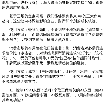
低压电表、户外设备），海天酱油为餐馆定制专属产物，都是
用户思维的表现。
基于三场的焦点洞察，我们能够预判将来3年的三大焦点
趋向，这些趋向将深刻影响企业、财产和个别的成长轨迹。
使用方式：碰到问题时，不要纠结于概况现象（如销量下
滑、利润变薄），而是诘问底层缘由（是需求消逝了？仍是效
率不敷？），找到本题后，解法天然浮现。
消费市场的布局性变化日益较着：统一消费者对必需品逃
求性价比（该省省），对情感满脚型消费逃求“心价比”（该花
花）。5。9元的平价咖啡取99元的“拉巴布”挂件能同时热销，
二手躲藏款以至炒至千元，素质是情感价值的溢价。
使用方式：成立“用户反馈闭环”，让研发、出产、发卖都
环绕用户需求展开，避免“自嗨式立异”——手艺再先辈，用户
不买单就是无效立异。
1。 控制1个AI东西：选择1个取工做相关的AI东西（如AI
案牍东西、AI数据阐发东西、AI设想东西），1周内熟练控制
其焦点功能！