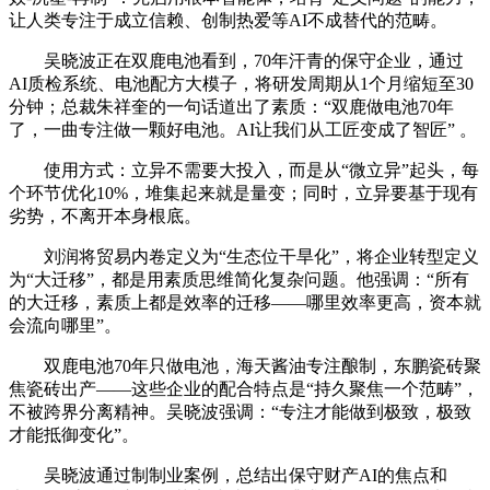
让人类专注于成立信赖、创制热爱等AI不成替代的范畴。
吴晓波正在双鹿电池看到，70年汗青的保守企业，通过
AI质检系统、电池配方大模子，将研发周期从1个月缩短至30
分钟；总裁朱祥奎的一句话道出了素质：“双鹿做电池70年
了，一曲专注做一颗好电池。AI让我们从工匠变成了智匠” 。
使用方式：立异不需要大投入，而是从“微立异”起头，每
个环节优化10%，堆集起来就是量变；同时，立异要基于现有
劣势，不离开本身根底。
刘润将贸易内卷定义为“生态位干旱化”，将企业转型定义
为“大迁移”，都是用素质思维简化复杂问题。他强调：“所有
的大迁移，素质上都是效率的迁移——哪里效率更高，资本就
会流向哪里”。
双鹿电池70年只做电池，海天酱油专注酿制，东鹏瓷砖聚
焦瓷砖出产——这些企业的配合特点是“持久聚焦一个范畴”，
不被跨界分离精神。吴晓波强调：“专注才能做到极致，极致
才能抵御变化”。
吴晓波通过制制业案例，总结出保守财产AI的焦点和