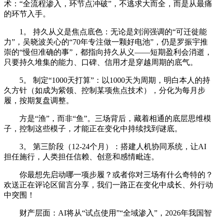
术：“全流程渗入，环节点冲破”，不逃求大而全，而是从最痛
的环节入手。
1。 持久从义是焦点底色：无论是刘润强调的“可迁徙能
力”，吴晓波关心的“70年专注做一颗好电池”，仍是罗振宇推
崇的“慢但准确的事”，都指向持久从义——短期盈利会消逝，
只要持久堆集的能力、口碑、信用才是穿越周期的底气。
5。 制定“1000天打算”：以1000天为周期，明白本人的持
久方针（如成为紫领、控制某项焦点技术），分化为每月步
履，按期复盘调整。
方是“渔”，而非“鱼”。三场背后，藏着相通的底层思维模
子，控制这些模子，才能正在变化中持续找到谜底。
3。 第三阶段（12-24个月）：搭建人机协同系统，让AI
担任施行，人类担任信赖、创意和感情毗连。
你最想先启动哪一项步履？或者你对三场有什么奇特的？
欢送正在评论区留言分享，我们一路正在变化中成长、外行动
中突围！
财产层面：AI将从“试点使用”“全域渗入”，2026年我国智