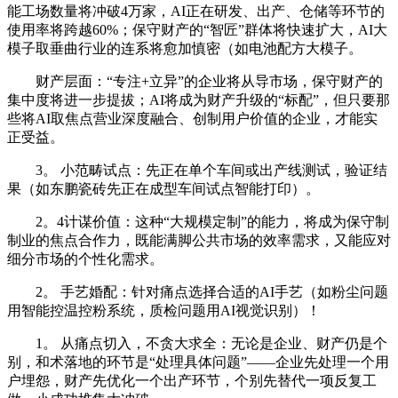
能工场数量将冲破4万家，AI正在研发、出产、仓储等环节的
使用率将跨越60%；保守财产的“智匠”群体将快速扩大，AI大
模子取垂曲行业的连系将愈加慎密（如电池配方大模子。
财产层面：“专注+立异”的企业将从导市场，保守财产的
集中度将进一步提拔；AI将成为财产升级的“标配”，但只要那
些将AI取焦点营业深度融合、创制用户价值的企业，才能实
正受益。
3。 小范畴试点：先正在单个车间或出产线测试，验证结
果（如东鹏瓷砖先正在成型车间试点智能打印）。
2。4计谋价值：这种“大规模定制”的能力，将成为保守制
制业的焦点合作力，既能满脚公共市场的效率需求，又能应对
细分市场的个性化需求。
2。 手艺婚配：针对痛点选择合适的AI手艺（如粉尘问题
用智能控温控粉系统，质检问题用AI视觉识别）！
1。 从痛点切入，不贪大求全：无论是企业、财产仍是个
别，和术落地的环节是“处理具体问题”——企业先处理一个用
户埋怨，财产先优化一个出产环节，个别先替代一项反复工