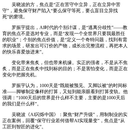
吴晓波的方，焦点是“正在苦守中立异，正在立异中苦
守”，避免保守财产陷入“要么保守等死，要么盲目立异找
死”的窘境。
罗振宇提出，AI时代的个别计谋，是“逃离分歧性”——教
育的焦点不是选对专业，而是“发现一个全世界只要我最胜任
的职业”；个别的焦点价值，是“定义一个奇特问题，找到有需
求的场景，研发出可订价的产物，成长出完整流程，再把本人
的快乐喜爱放进来”。
变化带来焦炙，但也带来机缘。实正的强者，不是从不焦
炙，而是正在焦炙中找到标的目的；不是害怕变化，而是正在
变化中把握先机。
罗振宇认为，1000天是“既能被预见、又脚以被”的时间标
准——脚够制定像样的打算，又短到能亲眼看到打算变轨。他
强调：“1000天后的世界是什么样不主要，主要的是1000天后
的我们是什么样”。
吴晓波《AI闪烁中国》：聚焦“财产升级”，用制制业的实
正在案例，回覆“保守行业若何借帮AI实现量变”，焦点是“从
工匠到智匠的进化”。