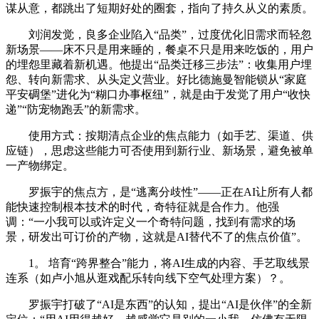
谋从意，都跳出了短期好处的圈套，指向了持久从义的素质。
刘润发觉，良多企业陷入“品类”，过度优化旧需求而轻忽
新场景——床不只是用来睡的，餐桌不只是用来吃饭的，用户
的埋怨里藏着新机遇。他提出“品类迁移三步法”：收集用户埋
怨、转向新需求、从头定义营业。好比德施曼智能锁从“家庭
平安碉堡”进化为“糊口办事枢纽”，就是由于发觉了用户“收快
递”“防宠物跑丢”的新需求。
使用方式：按期清点企业的焦点能力（如手艺、渠道、供
应链），思虑这些能力可否使用到新行业、新场景，避免被单
一产物绑定。
罗振宇的焦点方，是“逃离分歧性”——正在AI让所有人都
能快速控制根本技术的时代，奇特征就是合作力。他强
调：“一小我可以或许定义一个奇特问题，找到有需求的场
景，研发出可订价的产物，这就是AI替代不了的焦点价值”。
1。 培育“跨界整合”能力，将AI生成的内容、手艺取线景
连系（如卢小旭从逛戏配乐转向线下空气处理方案）？。
罗振宇打破了“AI是东西”的认知，提出“AI是伙伴”的全新