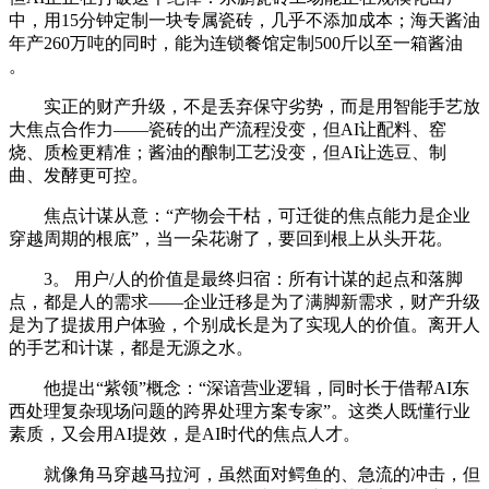
中，用15分钟定制一块专属瓷砖，几乎不添加成本；海天酱油
年产260万吨的同时，能为连锁餐馆定制500斤以至一箱酱油
。
实正的财产升级，不是丢弃保守劣势，而是用智能手艺放
大焦点合作力——瓷砖的出产流程没变，但AI让配料、窑
烧、质检更精准；酱油的酿制工艺没变，但AI让选豆、制
曲、发酵更可控。
焦点计谋从意：“产物会干枯，可迁徙的焦点能力是企业
穿越周期的根底”，当一朵花谢了，要回到根上从头开花。
3。 用户/人的价值是最终归宿：所有计谋的起点和落脚
点，都是人的需求——企业迁移是为了满脚新需求，财产升级
是为了提拔用户体验，个别成长是为了实现人的价值。离开人
的手艺和计谋，都是无源之水。
他提出“紫领”概念：“深谙营业逻辑，同时长于借帮AI东
西处理复杂现场问题的跨界处理方案专家”。这类人既懂行业
素质，又会用AI提效，是AI时代的焦点人才。
就像角马穿越马拉河，虽然面对鳄鱼的、急流的冲击，但