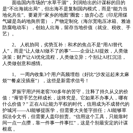
面临国内市场的“水草干涸”，刘润给出的计谋标的目的
是“不出海就出局”，但出海不是复制国内模式，而是“能力当
地化共生”。要避开“家乡的地图”圈套：放弃心态（印尼用煤
气罐是岛屿地舆所需），产物定制化（海尔宽电压冰箱、雅迪
防腐电动车），创始人出海，留存当地价值（就业、税收、手
艺）。
2。 人机协同，劣势互补：和术的焦点不是“用AI替代
人”，而是“让人做AI做不了的事”——企业让AI提效，人类做
决策；财产让AI优化流程，人类做立异；个别让AI扛沉活，
人类做创意和感情。
1。 一周内收集3个用户高频埋怨（好比“沙发运起来太麻
烦”“餐桌没插座”），这些是新需求信号！
罗振宇用泸州老窖700多年的苦守，注释了持久从义的价
值：“甭管手艺怎样成长，这终究是。它如果不办事人，哪有
什么价值？” 正在AI让能力平权的时代，信用成为不成替代的
护城河——AI能够提医学，但需要大夫签字担任；AI能够草
拟法令文书，但需要人盖印担责。“信用这个工具，只能靠时
间一点一点攒，靠一件事一件事扛”，这是个别最安定的计谋
根底 。