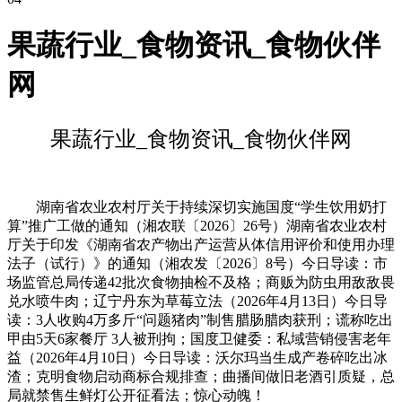
果蔬行业_食物资讯_食物伙伴
网
果蔬行业_食物资讯_食物伙伴网
湖南省农业农村厅关于持续深切实施国度“学生饮用奶打
算”推广工做的通知（湘农联〔2026〕26号）湖南省农业农村
厅关于印发《湖南省农产物出产运营从体信用评价和使用办理
法子（试行）》的通知（湘农发〔2026〕8号）今日导读：市
场监管总局传递42批次食物抽检不及格；商贩为防虫用敌敌畏
兑水喷牛肉；辽宁丹东为草莓立法（2026年4月13日）今日导
读：3人收购4万多斤“问题猪肉”制售腊肠腊肉获刑；谎称吃出
甲由5天6家餐厅 3人被刑拘；国度卫健委：私域营销侵害老年
益（2026年4月10日）今日导读：沃尔玛当生成产卷碎吃出冰
渣；克明食物启动商标合规排查；曲播间做旧老酒引质疑，总
局就禁售生鲜灯公开征看法；惊心动魄！