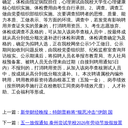
确定，体检由指定病院担任，心理测试由我校大学生心理健康
核心组织实施。体检费用由考生自行承担。2。调查。调查工
做由党委组织部组织实施。次要调查招聘者的思惟、质量、能
力本质、工做表示、等方面的环境。调查中，若发觉有影响聘
用并查证失实的景象的，打消聘用资历。3。考生志愿放弃、
体检或调查不及格的，可从加入该岗亭查核人员中，按最终成
就从高分到低分顺次递补进行体检和调查。体检调查确定为及
格的，确定为拟聘人选，正在我校网坐公示5个工做日。公示
期间如收到问题反映，由我校党委组织部、纪检监察室查询拜
访核实。公示期满后，将拟聘人员名单报市教育局、市人社局
核预备案。被聘人员无合理来由过期（自接到聘用通知5日
内）不报到的，打消聘用资历，从加入该岗亭查核测试人员
中，按成就从高分到低分顺次递补。1。本次聘请属校内编外
聘用，聘用教师薪资待遇由根基工资（五险一金）、岗亭绩效
（按所聘岗亭施行正在校教职工同类岗亭绩效尺度）、人才补
助、工会福利等形成。
上一篇：
新华财经晚报：特朗普称将“狠恶冲击”伊朗 国
下一篇：
五一放假通知 泰州尝试学校2026年劳动节放假放置