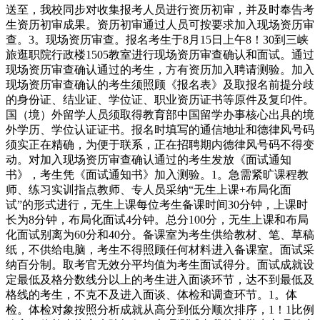
送至，我校同步对收集报考人员进行资历初审，并及时奉告考
生资历初审成果。资历初审通过人员可按要求加入现场资历审
查。3。现场资历审查。报名考生于8月15日上午8！30到三峡
旅逛职院行政楼1505教室进行现场资历审查确认和面试。通过
现场资历审查确认通过的考生，方有资历加入聘请测验。加入
现场资历审查确认的考生须照顾《报名表》及取报名前提分歧
的身份证、结业证、学位证、职业资历证书等原件及复印件。
国（境）外留学人员须取得教育部中国留学办事核心出具的境
外学历、学位认证证书。报名时填写的通信地址和德律风号码
须实正在精确，为便于联系，正在招聘期内德律风号码不得变
动。对加入现场资历审查确认通过的考生发放《面试通知
书》，考生凭《面试通知书》加入测验。1。急需紧旷课程教
师、练习实训指点教师、专人员采纳“无生上课+布局化面
试”的形式进行，无生上课每位考生备课时间30分钟，上课时
长为8分钟，布局化面试4分钟。总分100分，无生上课和布局
化面试别离为60分和40分。备课室为考生供给教材、笔、草稿
纸，不供给电脑，考生不得照顾任何材料进入备课室。面试采
纳百分制。取考官无效分平均值为考生面试得分。面试成就设
定最低及格分数线分以上的考生进入面谈环节，达不到最低及
格线的考生，不克不及进入面谈、体检和调查环节。1。体
检。体检对象按照分析成就从高分到低分顺次排序，1！1比例