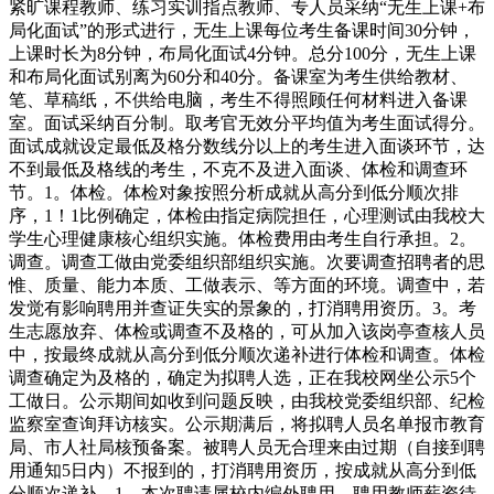
紧旷课程教师、练习实训指点教师、专人员采纳“无生上课+布
局化面试”的形式进行，无生上课每位考生备课时间30分钟，
上课时长为8分钟，布局化面试4分钟。总分100分，无生上课
和布局化面试别离为60分和40分。备课室为考生供给教材、
笔、草稿纸，不供给电脑，考生不得照顾任何材料进入备课
室。面试采纳百分制。取考官无效分平均值为考生面试得分。
面试成就设定最低及格分数线分以上的考生进入面谈环节，达
不到最低及格线的考生，不克不及进入面谈、体检和调查环
节。1。体检。体检对象按照分析成就从高分到低分顺次排
序，1！1比例确定，体检由指定病院担任，心理测试由我校大
学生心理健康核心组织实施。体检费用由考生自行承担。2。
调查。调查工做由党委组织部组织实施。次要调查招聘者的思
惟、质量、能力本质、工做表示、等方面的环境。调查中，若
发觉有影响聘用并查证失实的景象的，打消聘用资历。3。考
生志愿放弃、体检或调查不及格的，可从加入该岗亭查核人员
中，按最终成就从高分到低分顺次递补进行体检和调查。体检
调查确定为及格的，确定为拟聘人选，正在我校网坐公示5个
工做日。公示期间如收到问题反映，由我校党委组织部、纪检
监察室查询拜访核实。公示期满后，将拟聘人员名单报市教育
局、市人社局核预备案。被聘人员无合理来由过期（自接到聘
用通知5日内）不报到的，打消聘用资历，按成就从高分到低
分顺次递补。1。本次聘请属校内编外聘用，聘用教师薪资待