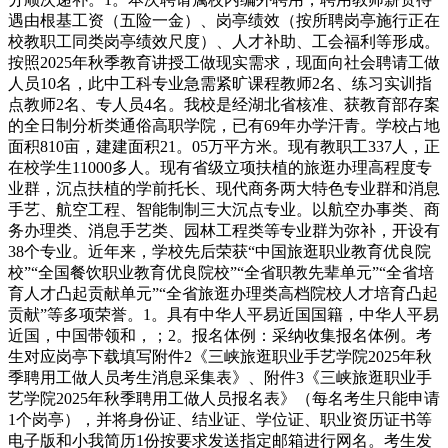
遇由根基工资（五险一金）、岗亭绩效（按所聘岗亭施行正在
校教职工同类岗亭绩效尺度）、人才补助、工会福利等形成。
按照2025年秋季教育讲授工做现实需求，现面向社会聘请工做
人员10名，此中工科专业急需紧旷课程教师2名、练习实训指
点教师2名、专人员4名。我校是经湖北省核准、获教育部存案
的全日制分析类通俗高职学院，已有69年办学汗青。学校占地
面积810亩，建建面积21。05万平方米。现有教职工337人，正
在校学生11000多人。现有省级立项扶植的旅逛办理高程度专
业群，沉点扶植的学前托长、现代商务两大特色专业群和消息
手艺、航空工程、智能制制三大沉点专业。以航空办事类、商
务办理类、消息手艺类、园林工程类等专业群为弥补，开设有
38个专业。近年来，学校先后荣获“中国旅逛职业教育优良院
校”“全国餐饮职业教育优良院校”“全省职教先辈单元”“全省培
育人才凸起贡献单元”“全省旅逛办理类高档院校人才培育凸起
贡献”等多项荣誉。1。具有中华人平易近国国籍，中华人平易
近国，中国带领和，；2。报名体例：采纳收集报名体例。考
生对应岗亭下载填写附件2《三峡旅逛职业手艺学院2025年秋
季聘用工做人员考生消息采集表》、附件3《三峡旅逛职业手
艺学院2025年秋季聘用工做人员报名表》（每名考生只能申请
1个岗亭），并将身份证、结业证、学位证、职业资历证书等
电子版和小我简历1份按要求发送指定邮箱进行网名。考生发