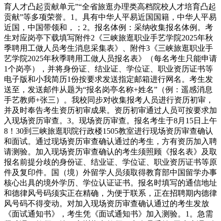
育人才凸起贡献单元”“全省旅逛办理类高档院校人才培育凸起
贡献”等多项荣誉。1。具有中华人平易近国国籍，中华人平易
近国，中国带领和，；2。报名体例：采纳收集报名体例。考
生对应岗亭下载填写附件2《三峡旅逛职业手艺学院2025年秋
季聘用工做人员考生消息采集表》、附件3《三峡旅逛职业手
艺学院2025年秋季聘用工做人员报名表》（每名考生只能申请
1个岗亭），并将身份证、结业证、学位证、职业资历证书等
电子版和小我简历1份按要求发送指定邮箱进行网名。考生发
送至，发送邮件从题为“报名岗亭名称+姓名”（例：遥感消息
手艺教师+张三）。我校同步对收集报考人员进行资历初审，
并及时奉告考生资历初审成果。资历初审通过人员可按要求加
入现场资历审查。3。现场资历审查。报名考生于8月15日上午
8！30到三峡旅逛职院行政楼1505教室进行现场资历审查确认
和面试。通过现场资历审查确认通过的考生，方有资历加入聘
请测验。加入现场资历审查确认的考生须照顾《报名表》及取
报名前提分歧的身份证、结业证、学位证、职业资历证书等原
件及复印件。国（境）外留学人员须取得教育部中国留学办事
核心出具的境外学历、学位认证证书。报名时填写的通信地址
和德律风号码须实正在精确，为便于联系，正在招聘期内德律
风号码不得变动。对加入现场资历审查确认通过的考生发放
《面试通知书》，考生凭《面试通知书》加入测验。1。急需