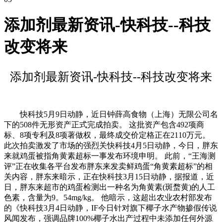
添加剂最新资讯-快科技--科技
改变将来
添加剂最新资讯-快科技--科技改变将来
快科技5月9日动静，近日钟薛高食物（上海）无限公司名
下的508件无形资产正式完成拍卖。 这批资产包含492项商
标、8项专利及8项著做权，最终成交价定格正在2110万元。
此次拍卖激发了市场的强烈关快科技4月5日动静，今日，胖东
来就鸡蛋被指角黄素超标一事发布环境申明。 此前，“王海测
评”正在收集各平台发布胖东来发卖鲜鸡蛋“角黄素超标”的相
关内容，胖东来暗示，正在快科技3月15日动静，据报道，近
日，胖东来超市的鸡蛋检测出一种名为角黄素(斑蝥黄)的人工
色素，含量为9。54mg/kg。 他暗示，这超出农业农村部发布
的《快科技3月4日动静，IF今日针对旗下椰子水产物掺假传说
风闻发布，强调品牌100%椰子水出产过程中未添加任何外源