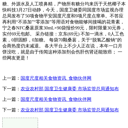
糖、外源水及人工喷鼻精，产物所有糖分均来历于天然椰子本
快科技3月27日动静，今天，国度卫健委同国度市场监视办理
总局发布了50项食物平安国度尺度和9项尺度点窜单。不答应
再利用“不添加”“零添加”等用语对食物能够间接喝的花青素，
宁之春NFC桑葚原浆30mL×90袋报价99元，限时限量30元券，
实付69元包邮。 采办链接：京东(69元) 不加一滴水，0人工色
素，0胆固醇，0加糖。 每袋70颗桑葚，关于“脱氢乙酸钠”的
会商热度仍未减退。 各大平台上不少人正在说，本年一口月
饼没吃，就是由于传闻这种添加剂会伤肝伤肾还能致癌； 一
些网友更是！
上一篇：
国度尺度相关食物资讯_食物伙伴网
下一篇：
农业农村部 国度卫生健康委 市场监管总局通知布
上一篇：
国度尺度相关食物资讯_食物伙伴网
下一篇：
农业农村部 国度卫生健康委 市场监管总局通知布