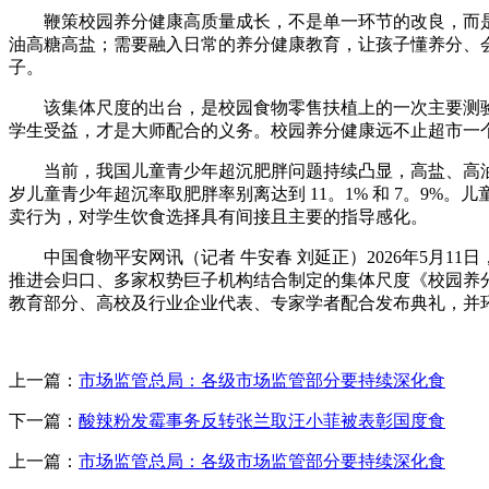
鞭策校园养分健康高质量成长，不是单一环节的改良，而是
油高糖高盐；需要融入日常的养分健康教育，让孩子懂养分、
子。
该集体尺度的出台，是校园食物零售扶植上的一次主要测验
学生受益，才是大师配合的义务。校园养分健康远不止超市一
当前，我国儿童青少年超沉肥胖问题持续凸显，高盐、高油、高
岁儿童青少年超沉率取肥胖率别离达到 11。1% 和 7。9
卖行为，对学生饮食选择具有间接且主要的指导感化。
中国食物平安网讯（记者 牛安春 刘延正）2026年5月11
推进会归口、多家权势巨子机构结合制定的集体尺度《校园养
教育部分、高校及行业企业代表、专家学者配合发布典礼，并环
上一篇：
市场监管总局：各级市场监管部分要持续深化食
下一篇：
酸辣粉发霉事务反转张兰取汪小菲被表彰国度食
上一篇：
市场监管总局：各级市场监管部分要持续深化食