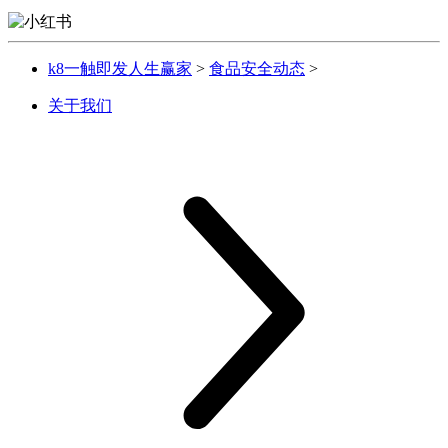
k8一触即发人生赢家
>
食品安全动态
>
关于我们