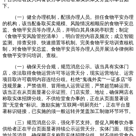
下。
（一）健全办理机制，配强办理人员。担任食物平安办理
的机构，该当配备取买卖规模、风险情况相顺应的食物平安总
监、食物平安员等办理人员，并明白其具体岗亭职责；制定
《食物平安风险管控清单》，明白管控内容及频次；成立智能
监测、排查安排、快速措置等机制。完美食物平安培训查核机
制，对食物平安总监、食物平安员等办理人员开展法令律例和
食物平安学问培训、查核。
（一）确保天分合规，规范消息公示。该当具有实体门
店，依法取得食物运营许可等运营天分，现实运营地址、运营
项目取许可载明内容连结分歧。杜绝“鬼魂外卖”“一证多店”等
违规景象，严禁借用、冒用他人运营证照，严禁超范畴运营。
该当正在从页面显著公示证照、门店实景、地址，确保网店名
称取实体招牌分歧。不供给堂食办事的，正在从页面显著设
置“无堂食”标识。激励实施“互联网+明厨亮灶”，正在平台显
著标识链接，已实施的须一般运转并笼盖加工制做环节环节。
（三）规范消息公示，强化手艺支持。督促入网餐饮办事
供给者正在平台页面显著持续公示运营天分、实体门面、现实
地址等消息，确保网店名称取实体招牌分歧。对不供给堂食办