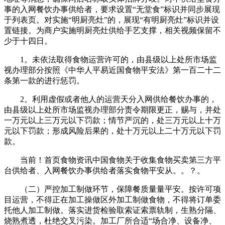
事的入网餐饮办事供给者，要求设置“无堂食”标识并同步展现
于列表页。对实施“明厨亮灶”的，展现“有明厨亮灶”标识并设
置链接。为商户实施明厨亮灶供给手艺支撑，相关视频保留不
少于十四日。
1。未依法取得食物运营许可的，由县级以上处所市场监
视办理部分按照《中华人平易近国食物平安法》第一百二十二
条第一款的进行惩罚。
2。利用虚假或者他人的运营天分入网供给餐饮办事的，
由县级以上处所市场监视办理部分责令期限更正，赐与，并处
一万元以上三万元以下罚款；情节严沉的，处三万元以上十万
元以下罚款；形成风险后果的，处十万元以上二十万元以下罚
款。
当前！首页食物资讯中国食物关于收集食物买卖第三方平
台供给者、入网餐饮办事供给者落实食物平安从。。？。
（二）严控加工制做环节，保障餐质量量平安。按许可项
目运营，不得正在加工操做区外加工制做食物，不得将订单委
托他人加工制做。落实进货检验取索证索票轨制，生熟分隔、
烧熟煮透，杜绝交叉污染。加工厂所合适“场合净、设备净、