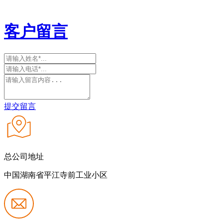
客户留言
提交留言
总公司地址
中国湖南省平江寺前工业小区