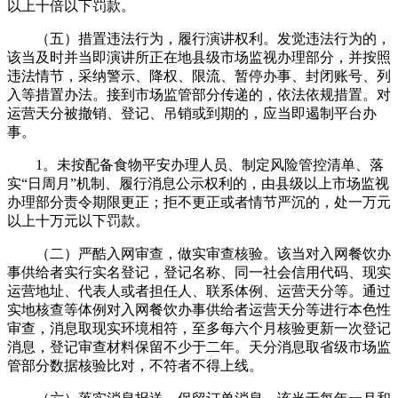
以上十倍以下罚款。
（五）措置违法行为，履行演讲权利。发觉违法行为的，
该当及时并当即演讲所正在地县级市场监视办理部分，并按照
违法情节，采纳警示、降权、限流、暂停办事、封闭账号、列
入等措置办法。接到市场监管部分传递的，依法依规措置。对
运营天分被撤销、登记、吊销或到期的，应当即遏制平台办
事。
1。未按配备食物平安办理人员、制定风险管控清单、落
实“日周月”机制、履行消息公示权利的，由县级以上市场监视
办理部分责令期限更正；拒不更正或者情节严沉的，处一万元
以上十万元以下罚款。
（二）严酷入网审查，做实审查核验。该当对入网餐饮办
事供给者实行实名登记，登记名称、同一社会信用代码、现实
运营地址、代表人或者担任人、联系体例、运营天分等。通过
实地核查等体例对入网餐饮办事供给者运营天分等进行本色性
审查，消息取现实环境相符，至多每六个月核验更新一次登记
消息，登记审查材料保留不少于二年。天分消息取省级市场监
管部分数据核验比对，不符者不得上线。