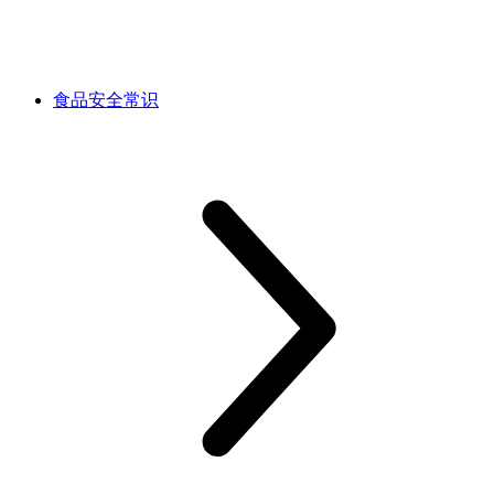
食品安全常识