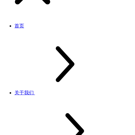
首页
关于我们