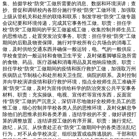
集、拾掇学校“防突”工做所需要的消息、数据和环境演讲；查
抄、督促和调研校内各部分施行学校“防突”工做环境，加强取
上级从管机关和处所的联络和联系；制发学校“防突”工做专题
会议纪要和环境传递，完成其它事务性工做。职责：担任学
校“防突”工做期间的平安工做鉴戒工做，收集控制并师生员工
的思惟动态，处置突发治安事务。职责：担任学校“防突”工做
期间的后勤及物资保障。施行对学校所有公共场合的消毒工
做，及时供给交通东西并确保一般运转，电、气的一般供应，
学校食堂的一般运转和食物卫生平安，及时储蓄脚够应急所需
的食物、药品、医疗器械和消毒用品及其他响应物质。职责：
担任学校“防突”工做期间的疫情和医疗救护工做，加强取万州
疾病防止节制核心和处所相关卫生院、病院的联系。及时控制
并向学校演讲疫情和获疗救护环境，指点全校师生员工准确开
展“防突”工做，及时为宣传供给科学的防治突发公共平安事务
材料。职责：充实操纵、电视、宣传栏等宣传东西，反面宣
传“防突”工做的严沉意义，深切详尽地做好全校师生员工的思
惟工做，细心控制并学校各类人员的思惟环境，及时化解息争
除他们的思惟承担和各类矛盾，连结学校的不变，做好讲授打
算的调整放置，连结讲授工做的有序开展。职责：施行党纪、
政纪，从沉、从快查处正在“防突”工做期间中的各类违法乱纪
行为，对不从命学校决定、组织放置或临阵逃脱的、干部和职