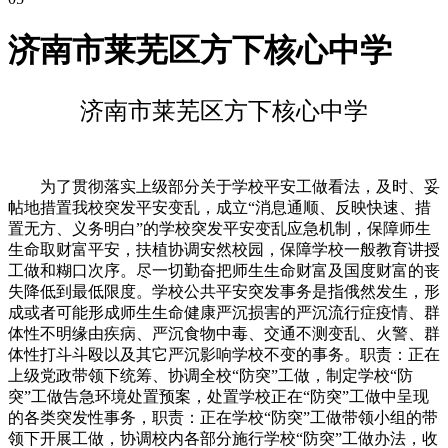
济南市莱芜区方下核心中学
济南市莱芜区方下核心中学
为了贯彻落实上级部分关于学校平安工做看法，及时、妥
帖地措置我校突发平安变乱，成立“消息通顺、反映快速、措
置无方、义务明白”的学校突发平安变乱应急机制，保障师生
生命取财富平安，扶植协调安然校园，保障学校一般教育讲授
工做和糊口次序。尽一切勤奋把师生生命财富及国度财富的丧
失降低到最低限度。学校公共平安突发事务是指俄然发生，形
成或者可能形成师生生命健康严沉损害的严沉流行症疫情、群
体性不明缘由疾病、严沉食物中毒、交通不测变乱、火警、群
体性打斗斗殴以及其它严沉影响学校不变的事务。职责：正在
上级党政带领下统筹、协调全校“防突”工做，制定学校“防
突”工做告急环境处置预案，处置学校正在“防突”工做中呈现
的各类突发性事务，职责：正在学校“防突”工做带领小组的带
领下开展工做，协调校内各部分施行学校“防突”工做办法，收