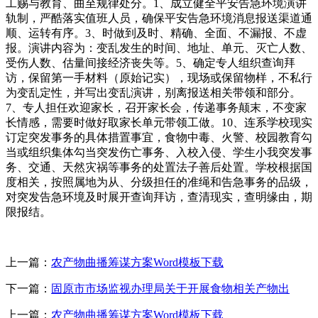
工赐与教育、曲至规律处分。1、成立健全平安告急环境演讲
轨制，严酷落实值班人员，确保平安告急环境消息报送渠道通
顺、运转有序。3、时做到及时、精确、全面、不漏报、不虚
报。演讲内容为：变乱发生的时间、地址、单元、灭亡人数、
受伤人数、估量间接经济丧失等。5、确定专人组织查询拜
访，保留第一手材料（原始记实），现场或保留物样，不私行
为变乱定性，并写出变乱演讲，别离报送相关带领和部分。
7、专人担任欢迎家长，召开家长会，传递事务颠末，不变家
长情感，需要时做好取家长单元带领工做。10、连系学校现实
订定突发事务的具体措置事宜，食物中毒、火警、校园教育勾
当或组织集体勾当突发伤亡事务、入校入侵、学生小我突发事
务、交通、天然灾祸等事务的处置法子善后处置。学校根据国
度相关，按照属地为从、分级担任的准绳和告急事务的品级，
对突发告急环境及时展开查询拜访，查清现实，查明缘由，期
限报结。
上一篇：
农产物曲播筹谋方案Word模板下载
下一篇：
固原市市场监视办理局关于开展食物相关产物出
上一篇：
农产物曲播筹谋方案Word模板下载