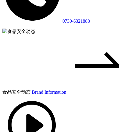
0730-6321888
食品安全动态
Brand Information