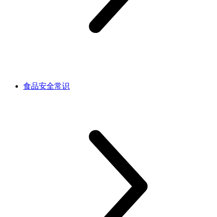
食品安全常识