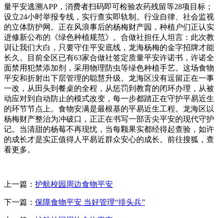
量平安逃溯APP，消费者扫码即可检验农药残留等28项目标；
设立24小时举报专线，实行查实即轨制。行业自律、社会监视
的立体防护网。正在风浪事后的杨梅财产园，种植户们正认实
进修新公布的《绿色种植规范》。合做社担任人坦言：此次教
训让我们大白，只要守住平安底线，龙海杨梅的金字招牌才能
长久。目前全区已有63家合做社签定质量平安许诺书，许诺全
面禁用犯禁添加剂，采用物理防虫等绿色种植手艺。这场食物
平安和折射出下层管理的聪慧升级。龙海区没有逗留正在一事
一改，从田头到餐桌的全程，从惩罚到教育的闭环办理，从被
动应对到自动防止的模式改变，每一步都踏正在守护平易近生
的环节节点上。食物安满是最根基的平易近生工程。龙海区以
杨梅财产整治为冲破口，正正在书写一部舌尖平安的现代守护
记。当清甜的杨莓不再现忧，当每颗果实都经得起查验，如许
的成长才是实正值得人平易近群众安心的成长。前往搜狐，查
看更多。
上一篇：
护航校园周边食物平安
下一篇：
保障食物平安 当好管理“排头兵”