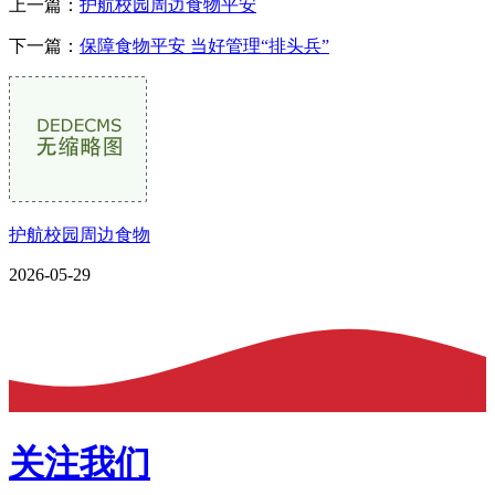
上一篇：
护航校园周边食物平安
下一篇：
保障食物平安 当好管理“排头兵”
护航校园周边食物
2026-05-29
关注我们