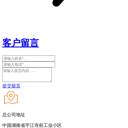
客户留言
提交留言
总公司地址
中国湖南省平江寺前工业小区