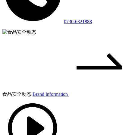
0730-6321888
食品安全动态
Brand Information