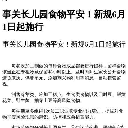
事关长儿园食物平安！新规6月
1日起施行
事关长儿园食物平安！新规6月1日起施行
每餐次加工制做的每种食物成品都要进行留样，留样食物
该当正在专柜冷藏保留48小时以上。及时向师生家长公开食物
进货来历、供餐单元、添加剂采购利用等消息，自动接管监
视。
制售冷荤类、冷加工糕点、生食类食物以及四时豆、鲜黄
花菜、野生菌、抽芽土豆等高风险食物。
每学期至多组织1次员工职业取专业能力培训，提拔对食
物平安风险现患的辨识、防控和应急措置能力。
市场监管部分对长儿园食堂、承包运营企业、严酷落实惩