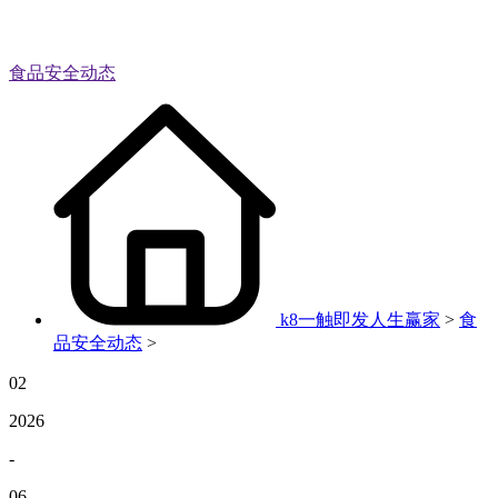
食品安全动态
k8一触即发人生赢家
>
食
品安全动态
>
02
2026
-
06