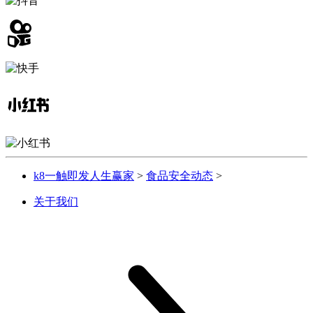
k8一触即发人生赢家
>
食品安全动态
>
关于我们