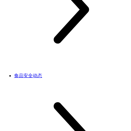
食品安全动态