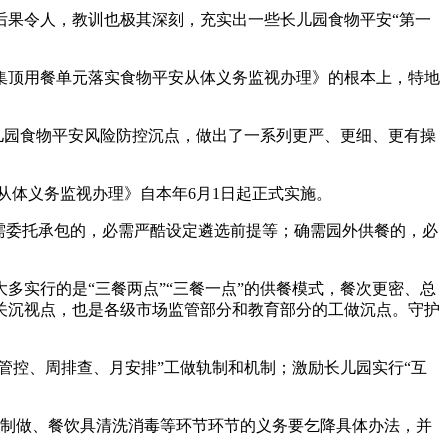
后果令人，教训也极其深刻，充实出一些长儿园食物平安“第一
顶用餐单元落实食物平安从体义务监视办理》的根本上，特地
儿园食物平安风险防控沉点，做出了一系列更严、更细、更有操
从体义务监视办理》自本年6月1日起正式实施。
需委托承包的，必需严酷设定遴选前提等；确需园外供餐的，必
多实行的是“三餐两点”“三餐一点”的供餐模式，餐次更密、总
关沉视点，也是各级市场监管部分和教育部分的工做沉点。守护
控、周排查、月安排”工做轨制和机制；激励长儿园实行“互
制做、餐饮具清洗消毒等环节环节的义务要乞降具体办法，并