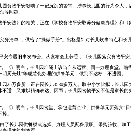
儿园食物平安敲响了一记沉沉的警钟。涉事长儿园的行为令人，
差劲等问题。
平安法》的相关，正在《学校食物平安取养分健康办理》和《集
。
务清单”，供给了“操做手册”。出格是针对长儿炊事特点和长
物平安专题旧事发布会。从发布会上获悉，《长儿园落实食物平安
。《》明白，长儿园准绳上该当自从运营、同一办理食堂。确
+明厨亮灶”等聪慧化办理的供餐单元，做到不达标，不进园。
5万多所，正在园长儿3580多万人。取中小学比拟，长儿园大
体不适，又难以精确表达。因而，长儿园食物平安不但是家长的
。《》明白，长儿园食堂、承包运营企业、供餐单元要落实“日管
不掉。
白了长儿园供餐模式选择、办理人员配备履职、采购验收、加工
安办理的轨制放置。