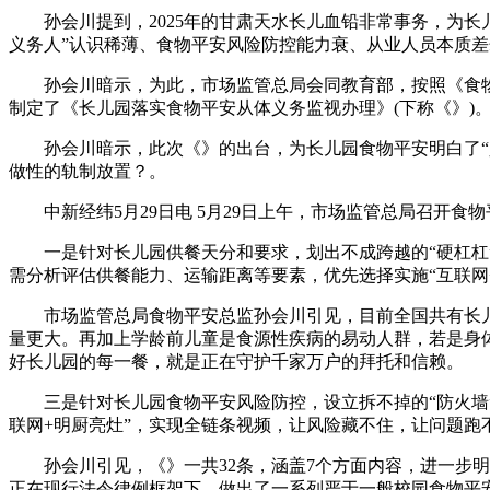
孙会川提到，2025年的甘肃天水长儿血铅非常事务，为长
义务人”认识稀薄、食物平安风险防控能力衰、从业人员本质
孙会川暗示，为此，市场监管总局会同教育部，按照《食物
制定了《长儿园落实食物平安从体义务监视办理》(下称《》)
孙会川暗示，此次《》的出台，为长儿园食物平安明白了“义
做性的轨制放置？。
中新经纬5月29日电 5月29日上午，市场监管总局召开食
一是针对长儿园供餐天分和要求，划出不成跨越的“硬杠杠”
需分析评估供餐能力、运输距离等要素，优先选择实施“互联网
市场监管总局食物平安总监孙会川引见，目前全国共有长儿园2
量更大。再加上学龄前儿童是食源性疾病的易动人群，若是身
好长儿园的每一餐，就是正在守护千家万户的拜托和信赖。
三是针对长儿园食物平安风险防控，设立拆不掉的“防火墙”
联网+明厨亮灶”，实现全链条视频，让风险藏不住，让问题跑
孙会川引见，《》一共32条，涵盖7个方面内容，进一步明
正在现行法令律例框架下，做出了一系列严于一般校园食物平