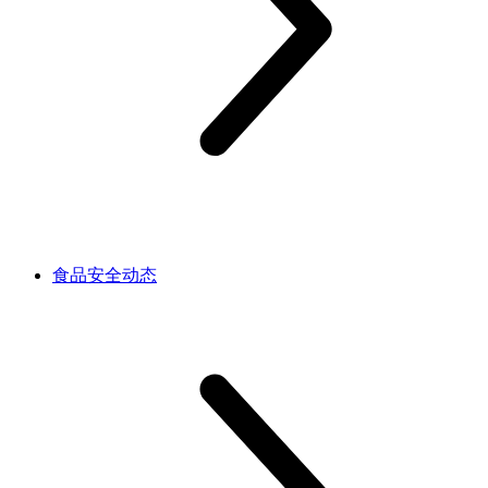
食品安全动态