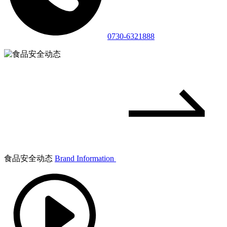
0730-6321888
食品安全动态
Brand Information