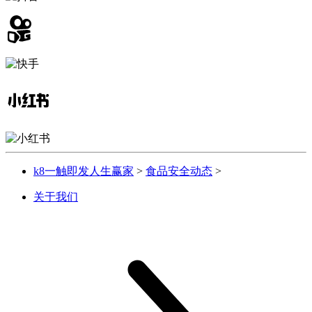
k8一触即发人生赢家
>
食品安全动态
>
关于我们