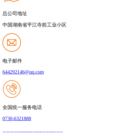
总公司地址
中国湖南省平江寺前工业小区
电子邮件
644292146@qq.com
全国统一服务电话
0730-6321888
网站建设：k8一触即发人生赢家
|
网站地图
本网站支持IPV6