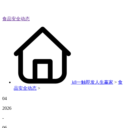
食品安全动态
k8一触即发人生赢家
>
食
品安全动态
>
04
2026
-
06