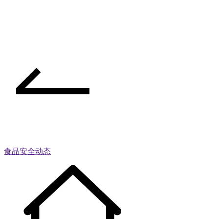
食品安全动态