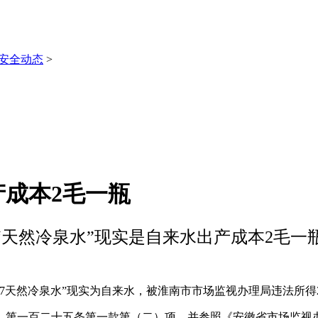
安全动态
>
产成本2毛一瓶
“天然冷泉水”现实是自来水出产成本2毛一
然冷泉水”现实为自来水，被淮南市市场监视办理局违法所得24
百二十五条第一款第（二）项，并参照《安徽省市场监视办理行