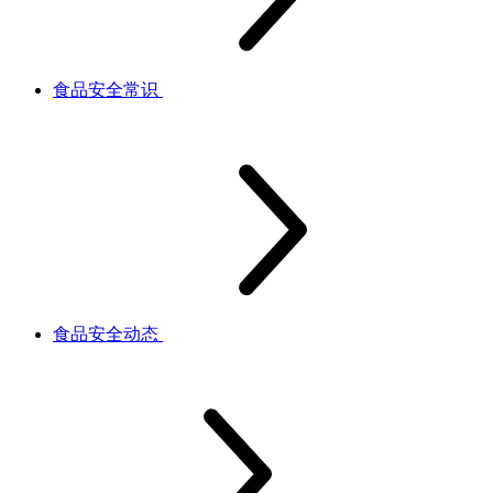
食品安全常识
食品安全动态