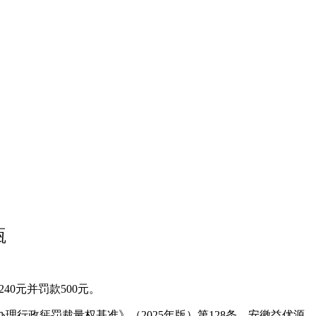
瓶
0元并罚款500元。
政惩罚裁量权基准》（2025年版）第128条，安徽益优源