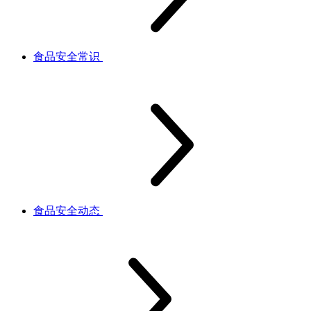
食品安全常识
食品安全动态