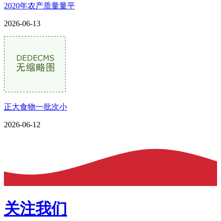
2020年农产质量量平
2026-06-13
正大食物一批次小
2026-06-12
关注我们