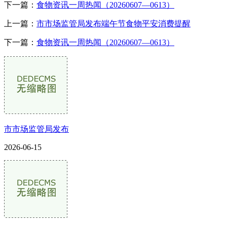
下一篇：
食物资讯一周热闻（20260607—0613）
上一篇：
市市场监管局发布端午节食物平安消费提醒
下一篇：
食物资讯一周热闻（20260607—0613）
市市场监管局发布
2026-06-15