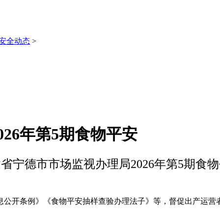
安全动态
>
26年第5期食物平安
省宁德市市场监视办理局2026年第5期食
公开条例》《食物平安抽样查验办理法子》等，督促出产运营者