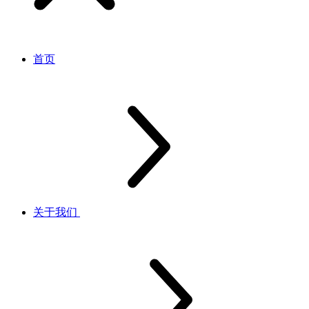
首页
关于我们