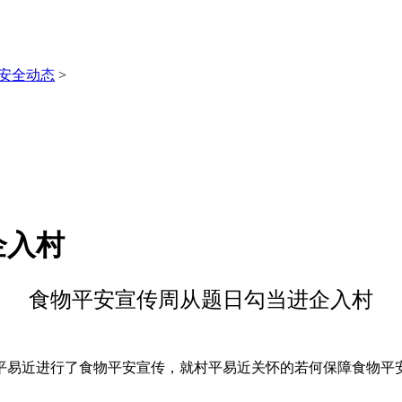
安全动态
>
企入村
食物平安宣传周从题日勾当进企入村
易近进行了食物平安宣传，就村平易近关怀的若何保障食物平安