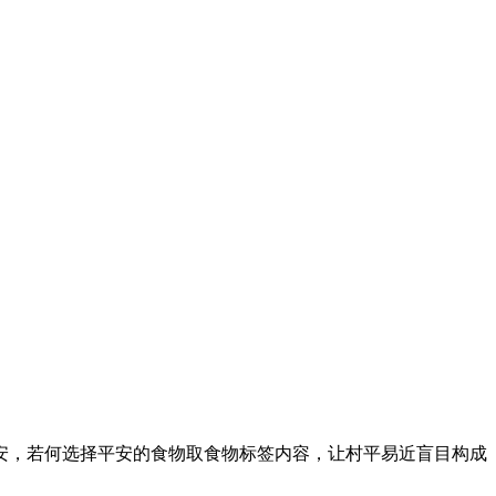
，若何选择平安的食物取食物标签内容，让村平易近盲目构成