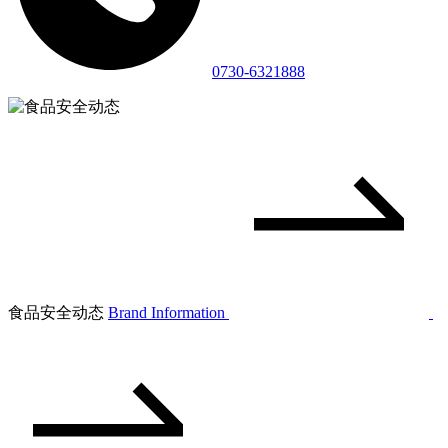
0730-6321888
食品安全动态
Brand Information