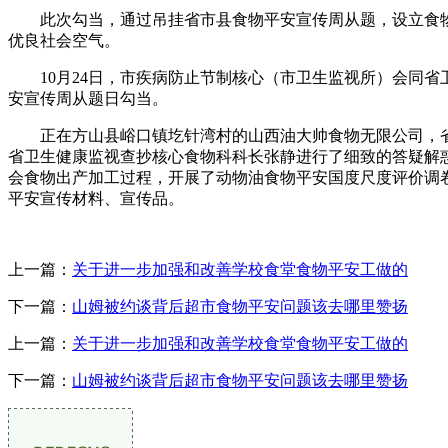
此次勾当，通过吊挂省市县食物平安宣传周从题，设立食物平
优良社会空气。
10月24日，市疾病防止节制核心（市卫生监视所）会同省卫
安宣传周从题日勾当。
正在方山县峪口镇圪针湾村的山西油大帅食物无限公司，省
省卫生健康监视查抄核心食物科科长张静进行了细致的答疑解
会食物出产加工过程，开展了动物油食物平安国度尺度评价调
平安宣传材料、宣传品。
上一篇：
关于进一步加强和改善学校食堂食物平安工做的
下一篇：
山姆被约谈背后超市食物平安问题该去哪里赞扬
上一篇：
关于进一步加强和改善学校食堂食物平安工做的
下一篇：
山姆被约谈背后超市食物平安问题该去哪里赞扬