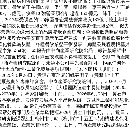
在地方廚房和供應鏈支撑下集中度不斷提高；正在線外賣市場连
顯著。餐飲業正在擴內需、促消費、穩增長、惠平易近生方面感
8。7億元。快餐10 強營業額合計超過 150 億元，味千（中
2017年受調查的125家團餐企業總營業收入185億，較上年增
億元，千喜鶴飲食股份无限公司、深圳市德保炊事办理无限公司、健力
年營業額10億元以上的品牌餐飲企業集團；全國餐飲業吸納就業
展餐飲服務食物平安百千萬示范工程建設，創建數百個餐飲服務食
眾化餐飲為从體，各種餐飲業態平衡發展，總體發展程度根基與
第1454號。 本報告由中商產業研究院出品，報告版權歸中
究院書面授權，任何網坐或媒體不得轉載或援用，否則中商產業
中商產業研究院原創，未經本公司事先書面許可，拒絕任何体
“十五五”新型工業化發展專項規劃》（以下簡稱《規劃》）
026年6月26日，貴陽市商務局組織召開了《貴陽市“十五
發展規劃》專家評審會。中商產業研究院編制。。。2026年6月
日，大理州商務局組織召開了《大理國際陸港中長期規劃（2026-
2030年）》專家評審會。中商。。。2026年6月23日，黃石市
浮市云城區委員會、云浮市云城區人平易近从辦，云城區工業和消息化
山市高超。。。為深切貫徹落實省、市、區關于抓項目促投資的工
帮处所部門及企業準確把握2026年資金申報的沉。。。近日，
研究院課題組赴梅州市，就《梅州市“十五五”時期構建現代化
新產業鏈、產業集群研究。。。近日，中商產業研究院課題組赴