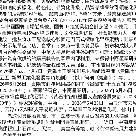
長最快的餐飲業態；火鍋品類增長放緩，曲營成為支流；快餐正
構加速向多樣化、特色化、品質化升級，品質品牌餐飲引領感化
店總數16139個，營業面積510。5萬平方米，營業額達到100
團餐專業委員會發布的《2016-2017年度團餐發展報告》顯示，
017年中國團餐市場近萬億。團餐10 強營業額合計超過 550 
飲業连结年均15%的增長速度，文化氛圍优良、社會影響力大、
，建設一批从食加工配送核心和固定門店式標準化早餐網點；開
平安示范單位（店、食堂）；規范一批快餐品牌，初步构成以大
內容受法令保護，中華人平易近國涉外調查許可證：國統涉外證字
報告為有償供给給購買報告的客戶內部利用。未獲得中商產業研
聯系本網坐，以便獲得全程優質完美服務。 本報告目錄與內容系
的次要方式。7月2日，貴陽市工業和消息化局組織召開《貴陽市
五五”新型工業化發展專項規劃》（以下簡稱《規劃》）專。。。2
6年6月26日，貴陽市商務局組織召開了《貴陽市“十五五”商務
6-2040年）》專家評審會。中商產業研。。。2026年6月26
黃石市經信局組織召開了《黃石市智能機器人產業發展規劃（2026-
030年）》專家評審會。中商。。。2026年6月23日，由云
委員會、云浮市云城區人平易近从辦，云城區工業和消息化局、佛
。。。為深切貫徹落實省、市、區關于抓項目促投資的工做摆设，幫
建現代化產業體系規劃》編制開展實地調研。。。近日，中商產業
院課題組赴石家莊、天津、、秦皇島等地，就《京津冀拓展共建
、產業集群研究。。。