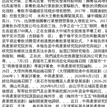
品質化升級。正餐高質量、特色化發展特點明顯；團餐成為增
结高速增長；新餐飲成為行業創新次要驅動力。餐飲的消費結
化強勁，餐飲市場繼續呈現穩步增長態勢。2017年，我國連鎖快餐門
國）控股无限公司 、永和大王餐飲集團緊隨其后。據中國飯店協會
長21。71%，估測整個團餐行業整體營業收入增長近30%。2
源餐飲办理无限公司位居前三強。力爭正在“十三五”期間，餐
生齿超過2700萬人；正在全國各大中城市全面推進早餐工程
物平安示范縣（含縣級市、區）、數千條平安示范街和數萬個
居平易近餐飲消費需求相適應的餐飲業發展款式。？本報告所有
商產業研究院所有。本報告是中商產業研究院的研究與統計，
研究院有權依法逃查其法令責任。如需訂閱研究報告，請间接
例復制、轉載。 正在此，我們誠意向您推薦鑒別咨詢公司實力
專。。。7月2日，貴陽市工業和消息化局組織召開《貴陽市“十
五”商務發展規劃》專家評審會。中商產業研究院編制。。。202
26日，大理州商務局組織召開了《大理國際陸港中長期規劃（202
2040年）》專家評審會。中商產業研。。。2026年6月23日，
經信局組織召開了《黃石市智能機器人產業發展規劃（2026-2
局、佛山市高超。。。2026年6月23日，由云浮市云城區
做摆设，幫帮处所部門及企業準確把握2026年資金申報的沉
中商產業研究院課題組赴梅州市，就《梅州市“十五五”時期構
產業體系規劃》編制開展實地調研。。。近日，中商產業研究
石家莊、天津、、秦皇島等地，就《京津冀拓展共建新產業鏈