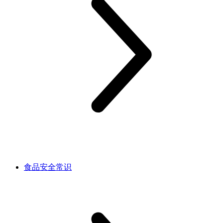
食品安全常识