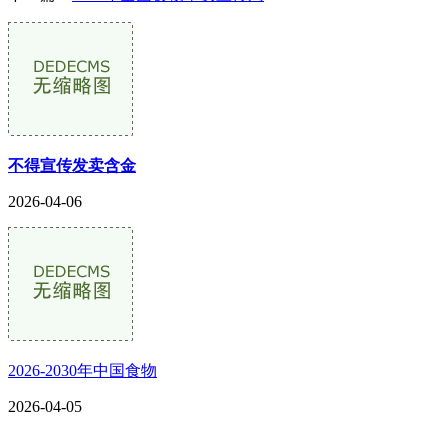
不得宣传发卖含金
2026-04-06
2026-2030年中国食物
2026-04-05