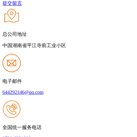
提交留言
总公司地址
中国湖南省平江寺前工业小区
电子邮件
644292146@qq.com
全国统一服务电话