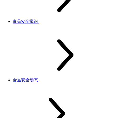
食品安全常识
食品安全动态