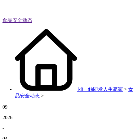
食品安全动态
k8一触即发人生赢家
>
食
品安全动态
>
09
2026
-
04