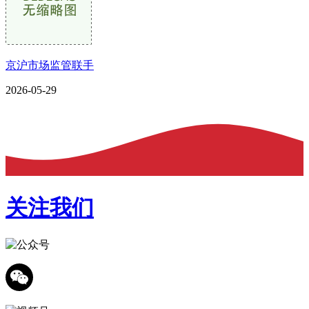
京沪市场监管联手
2026-05-29
关注我们