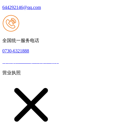
644292146@qq.com
全国统一服务电话
0730-6321888
网站建设：k8一触即发人生赢家
|
网站地图
本网站支持IPV6
营业执照