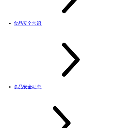
食品安全常识
食品安全动态