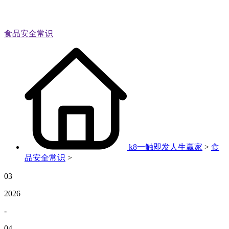
食品安全常识
k8一触即发人生赢家
>
食
品安全常识
>
03
2026
-
04